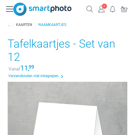
KAARTEN
NAAMKAARTJES
Tafelkaartjes - Set van
12
11,
99
Vanaf
Verzendkosten niet inbegrepen