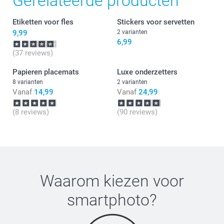
Gerelateerde producten
Alleen van toepassing op gevouwen kaarten:
Etiketten voor fles
Stickers voor servetten
9,99
2 varianten
6,99
(37 reviews)
Papieren placemats
Luxe onderzetters
8 varianten
2 varianten
Vanaf
14,99
Vanaf
24,99
(8 reviews)
(90 reviews)
Waarom kiezen voor
smartphoto
?