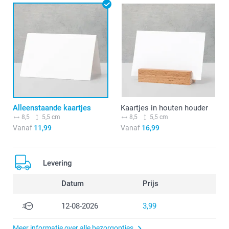
Alleenstaande kaartjes
Kaartjes in houten houder
8,5
5,5 cm
8,5
5,5 cm
Vanaf
11,99
Vanaf
16,99
Levering
Datum
Prijs
12-08-2026
3,99
Meer informatie over alle bezorgopties