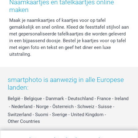
Naamkaartjes en tafelkaartjes online
Privacy
smartbonus
Moederdag
maken
Cookiebeleid
smartfriends
Vaderdag
Maak je naamkaartjes of kaartjes voor op tafel
Reviews
service@smartphoto.nl
Huwelijk
gemakkelijk en snel online. Kleed de feesttafel stijlvol aan
Prijslijst
Affiliate partnerprogramma
met gepersonaliseerde tafelkaartjes die worden geleverd
Investor Relations
Partnerships
in een bijpassend doosje. Bestel je kaartjes voor op tafel
Influencer partnerprogramma
met eigen foto en tekst en geef het diner een luxe
uitstraling.
smartphoto is aanwezig in alle Europese
landen:
België
-
Belgique
-
Danmark
-
Deutschland
-
France
-
Ireland
-
Nederland
-
Norge
-
Österreich
-
Schweiz
-
Suisse
-
Switzerland
-
Suomi
-
Sverige
-
United Kingdom
-
Other Countries