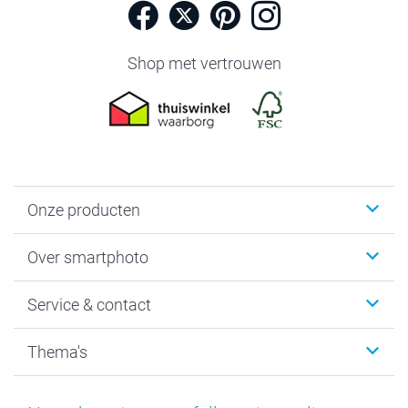
Shop met vertrouwen
Onze producten
Foto's afdrukken
Over smartphoto
Fotoboeken
Wanddecoratie
smartphoto
Service & contact
Fotocadeaus
Vacatures
Kalenders & agenda's
Sitemap
Service & Contact
Thema's
Kaarten
Bestelproces
Tevredenheidsgarantie
Voorwaarden
Mijn account
Kerst
Herroepingsrecht
Mijn orderstatus
Baby