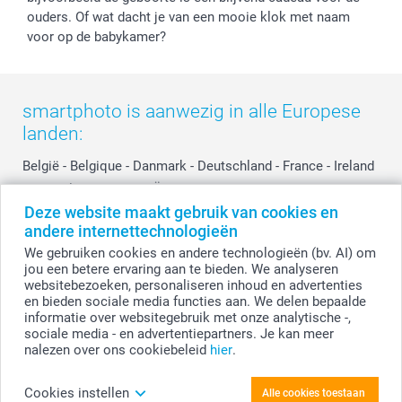
ouders. Of wat dacht je van een mooie klok met naam
voor op de babykamer?
smartphoto is aanwezig in alle Europese
landen:
België
-
Belgique
-
Danmark
-
Deutschland
-
France
-
Ireland
-
Nederland
-
Norge
-
Österreich
-
Schweiz
-
Suisse
-
Deze website maakt gebruik van cookies en
Switzerland
-
Suomi
-
Sverige
-
United Kingdom
-
andere internettechnologieën
Other Countries
We gebruiken cookies en andere technologieën (bv. AI) om
jou een betere ervaring aan te bieden. We analyseren
websitebezoeken, personaliseren inhoud en advertenties
Alle prijzen zijn in EURO (€) inclusief BTW en exclusief verzendkosten.
en bieden sociale media functies aan. We delen bepaalde
informatie over websitegebruik met onze analytische -,
sociale media - en advertentiepartners. Je kan meer
nalezen over ons cookiebeleid
hier
.
© smartphoto group. Alle rechten voorbehouden.
Disclaimer
Cookies instellen
Alle cookies toestaan