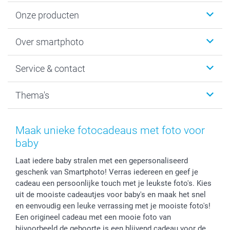
Onze producten
Foto's afdrukken
Over smartphoto
Fotoboeken
Wanddecoratie
smartphoto
Service & contact
Fotocadeaus
Vacatures
Kalenders & agenda's
Sitemap
Service & Contact
Thema's
Kaarten
Bestelproces
Tevredenheidsgarantie
Voorwaarden
Mijn account
Kerst
Herroepingsrecht
Mijn orderstatus
Baby
Maak unieke fotocadeaus met foto voor
Privacy
smartbonus
Moederdag
baby
Cookiebeleid
smartfriends
Vaderdag
Laat iedere baby stralen met een gepersonaliseerd
Reviews
service@smartphoto.nl
Huwelijk
geschenk van Smartphoto! Verras iedereen en geef je
Prijslijst
Affiliate partnerprogramma
cadeau een persoonlijke touch met je leukste foto's. Kies
Investor Relations
Partnerships
uit de mooiste cadeautjes voor baby's en maak het snel
Influencer partnerprogramma
en eenvoudig een leuke verrassing met je mooiste foto's!
Een origineel cadeau met een mooie foto van
bijvoorbeeld de geboorte is een blijvend cadeau voor de