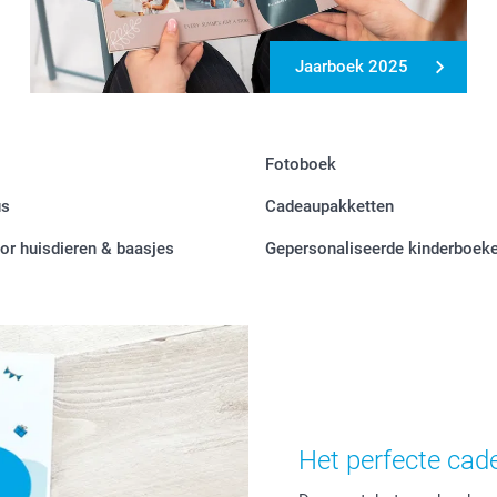
Jaarboek 2025
Fotoboek
us
Cadeaupakketten
r huisdieren & baasjes
Gepersonaliseerde kinderboek
Het perfecte cad