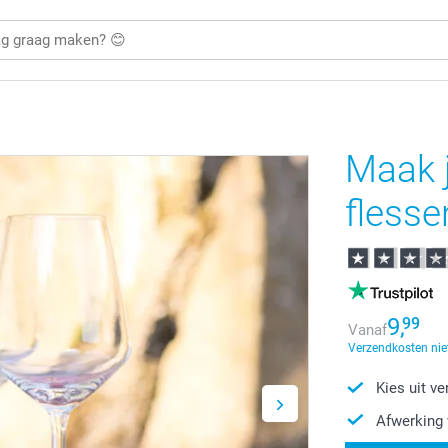
Maak j
flesse
9,
99
Vanaf
Verzendkosten nie
Kies uit v
Afwerking 