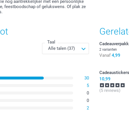
olie nog aantrekkelijker met een persoonlijke
e, feestboodschap of gelukswens. Of plak ze
s.
ot
Gerela
Taal
Cadeauverpakk
2 varianten
Vanaf
4,99
Cadeausticker
30
10,99
5
(5 reviews)
0
0
2