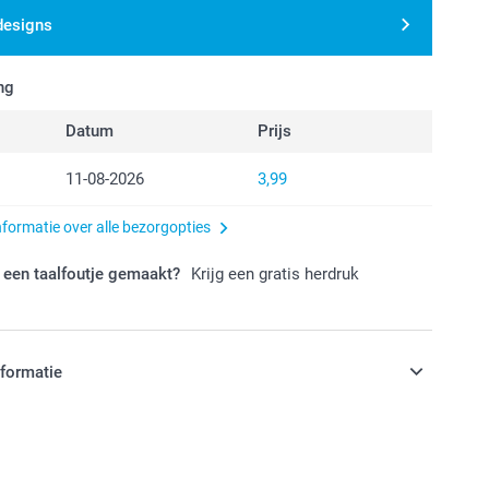
designs
ng
Datum
Prijs
11-08-2026
3,99
nformatie over alle bezorgopties
 een taalfoutje gemaakt?
Krijg een gratis herdruk
nformatie
jn in EURO (€) inclusief BTW en exclusief verzendkosten.