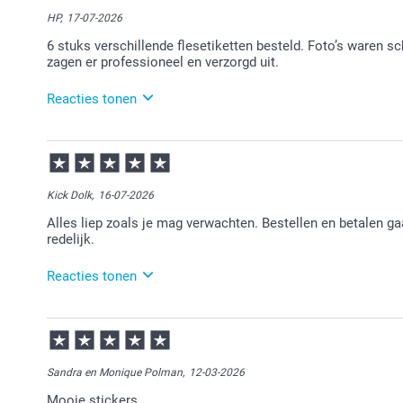
HP,
17-07-2026
6 stuks verschillende flesetiketten besteld. Foto’s waren sc
zagen er professioneel en verzorgd uit.
Reacties tonen
17-07-2026
15:55
Bedankt voor je review. Wat fijn dat je blij bent met 
plezier er van!
Kick Dolk,
16-07-2026
Alles liep zoals je mag verwachten. Bestellen en betalen gaa
redelijk.
Reacties tonen
16-07-2026
15:58
Bedankt voor je review. Wat leuk dat je bij ons etike
en we zien je graag nog eens terug bij Smartphoto.
Sandra en Monique Polman,
12-03-2026
Mooie stickers