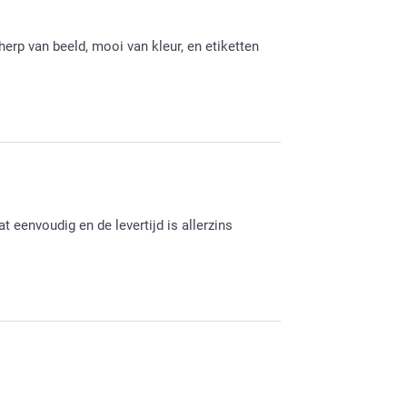
herp van beeld, mooi van kleur, en etiketten
het eindresultaat van de etiketten. Heel veel
t eenvoudig en de levertijd is allerzins
tten hebt laten maken. Heel veel plezier ervan