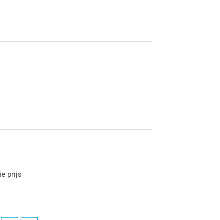
je ontvangen etiketten. Heel veel plezier er van!
den bent over je ontvangen wijnetiketten. Veel
e prijs