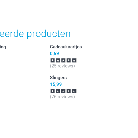
teerde producten
ing
Cadeaukaartjes
0,69
(25 reviews)
s
Slingers
15,99
(76 reviews)