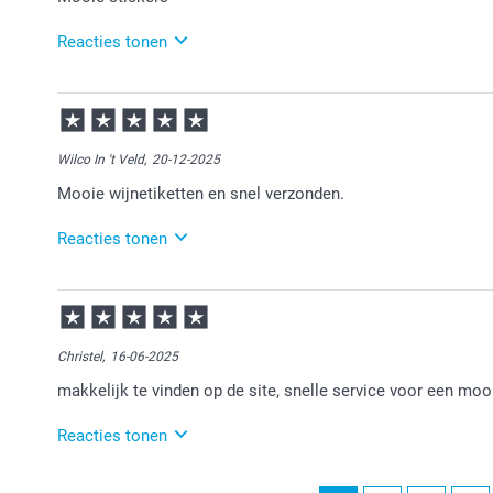
Reacties tonen
13-03-2026
08:49
Bedankt voor je review. Heel fijn dat je blij bent met 
Wilco In 't Veld,
20-12-2025
Mooie wijnetiketten en snel verzonden.
Reacties tonen
22-12-2025
13:33
Bedankt voor je review. Fijn om te horen dat je tevre
plezier ervan!
Christel,
16-06-2025
makkelijk te vinden op de site, snelle service voor een mooi
Reacties tonen
16-06-2025