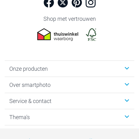
Shop met vertrouwen
Onze producten
Foto's afdrukken
Over smartphoto
Fotoboeken
Wanddecoratie
smartphoto
Service & contact
Fotocadeaus
Vacatures
Kalenders & agenda's
Sitemap
Service & Contact
Thema's
Kaarten
Bestelproces
Tevredenheidsgarantie
Voorwaarden
Mijn account
Kerst
Herroepingsrecht
Mijn orderstatus
Baby