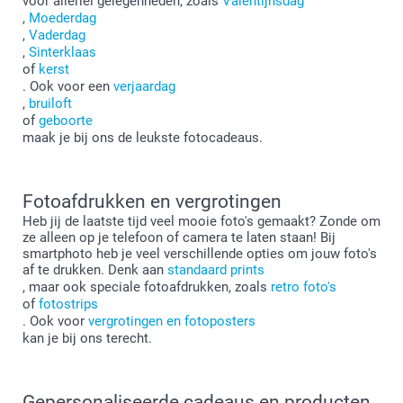
voor allerlei gelegenheden, zoals
Valentijnsdag
,
Moederdag
,
Vaderdag
,
Sinterklaas
of
kerst
. Ook voor een
verjaardag
,
bruiloft
of
geboorte
maak je bij ons de leukste fotocadeaus.
Fotoafdrukken en vergrotingen
Heb jij de laatste tijd veel mooie foto's gemaakt? Zonde om
ze alleen op je telefoon of camera te laten staan! Bij
smartphoto heb je veel verschillende opties om jouw foto's
af te drukken. Denk aan
standaard prints
, maar ook speciale fotoafdrukken, zoals
retro foto's
of
fotostrips
. Ook voor
vergrotingen en fotoposters
kan je bij ons terecht.
Gepersonaliseerde cadeaus en producten