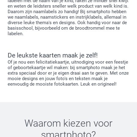
labelen met de naam van je kind, raken ze minder snel kwijt
en weten de leidsters sneller welk product van welk kind is.
Daarom zijn naamlabels zo handig! Bij smartphoto hebben
we naamlabels, naamstickers en instrijklabels, allemaal in
diverse leuke thema's en designs. Ook handig voor naar de
basisschool, bijvoorbeeld om de broodtrommel mee te
labelen.
De leukste kaarten maak je zelf!
Of je nou een felicitatiekaartje, uitnodiging voor een feestje
of geboortekaartje wil maken: bij smartphoto maak je het
extra speciaal door er je eigen draai aan te geven. Met onze
mooie designs en jouw foto's en teksten maak je
eenvoudig de mooiste fotokaarten. Leuk en origineel!
Waarom kiezen voor
smartphoto
?