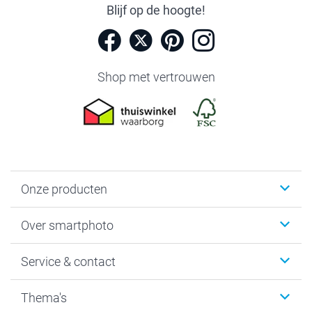
Blijf op de hoogte!
Shop met vertrouwen
Onze producten
Foto's afdrukken
Over smartphoto
Fotoboeken
Wanddecoratie
smartphoto
Service & contact
Fotocadeaus
Vacatures
Kalenders & agenda's
Sitemap
Service & Contact
Thema's
Kaarten
Bestelproces
Tevredenheidsgarantie