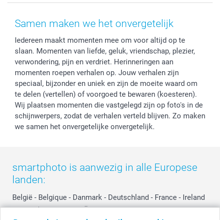
Voorwaarden
Mijn account
Kerst
Herroepingsrecht
Mijn orderstatus
Baby
Samen maken we het onvergetelijk
Privacy
smartbonus
Moederdag
Iedereen maakt momenten mee om voor altijd op te
Cookiebeleid
smartfriends
Vaderdag
slaan. Momenten van liefde, geluk, vriendschap, plezier,
Reviews
service@smartphoto.nl
Huwelijk
verwondering, pijn en verdriet. Herinneringen aan
Prijslijst
Affiliate partnerprogramma
momenten roepen verhalen op. Jouw verhalen zijn
Investor Relations
Partnerships
speciaal, bijzonder en uniek en zijn de moeite waard om
te delen (vertellen) of voorgoed te bewaren (koesteren).
Influencer partnerprogramma
Wij plaatsen momenten die vastgelegd zijn op foto's in de
schijnwerpers, zodat de verhalen verteld blijven. Zo maken
we samen het onvergetelijke onvergetelijk.
smartphoto is aanwezig in alle Europese
landen:
België
-
Belgique
-
Danmark
-
Deutschland
-
France
-
Ireland
-
Nederland
-
Norge
-
Österreich
-
Schweiz
-
Suisse
-