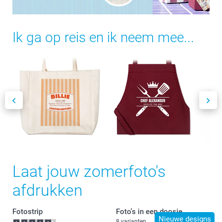
Ik ga op reis en ik neem mee...
Laat jouw zomerfoto's
afdrukken
Fotostrip
Foto's in een doosje
Nieuwe designs
8 varianten