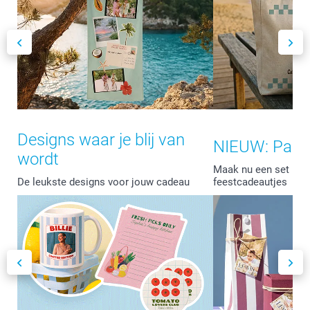
Designs waar je blij van
NIEUW: Part
wordt
Maak nu een set met
De leukste designs voor jouw cadeau
feestcadeautjes