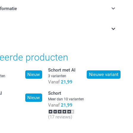
nformatie
jn in EURO (€) inclusief BTW en exclusief verzendkosten.
teerde producten
Schort met AI
Nieuw
Nieuwe variant
nten
3 varianten
Vanaf
21,99
I
Schort
Nieuw
Meer dan 10 varianten
Vanaf
21,99
(17 reviews)