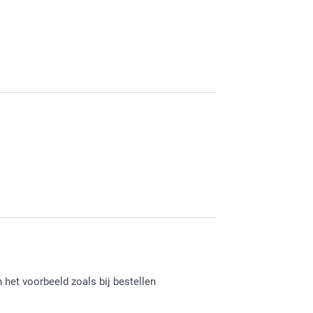
gepersonaliseerde mok hebt besteld en hier
ij bent met de mok. Veel plezier er van!
 het voorbeeld zoals bij bestellen