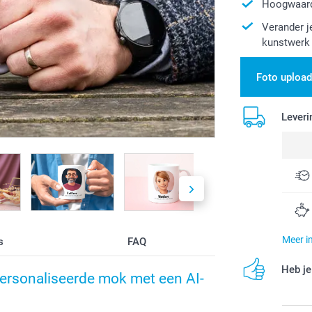
Hoogwaard
Verander j
kunstwerk
Foto uploa
Leveri
Meer i
s
FAQ
Heb je
epersonaliseerde mok met een AI-