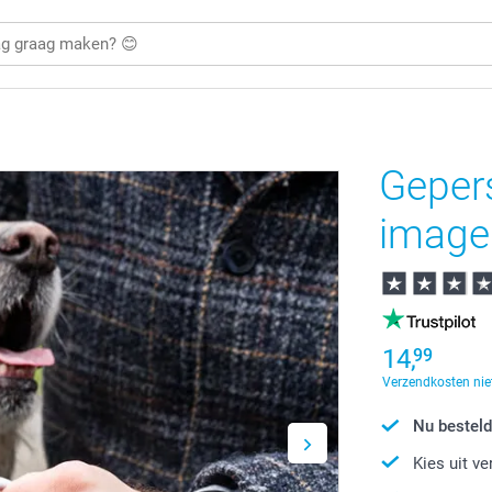
Geper
image
14,
99
Verzendkosten nie
Nu besteld
Kies uit v