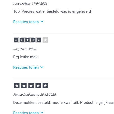
roos blokker,
17-04-2026
Top! Precies wat er besteld was is er geleverd
Reacties tonen
20-04-2026
11:59
Bedankt voor je review. Wat leuk dat je bij ons een 
tevreden over bent. Heel veel plezier ervan!
Jos,
16-02-2026
Erg leuke mok
Reacties tonen
16-02-2026
16:44
Bedankt voor je review. Wat fijn om te horen dat je bl
Fennie Doldersum,
25-12-2025
Deze mokken besteld, mooie kwaliteit. Product is gelijk aan
Reacties tonen