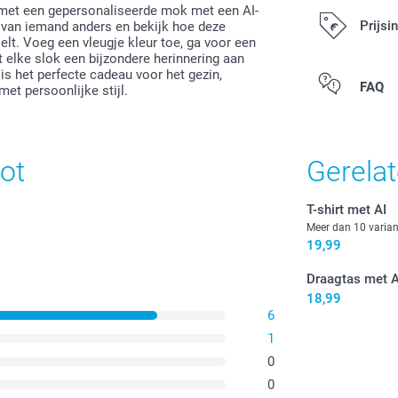
s met een gepersonaliseerde mok met een AI-
Prijsi
o van iemand anders en bekijk hoe deze
oelt. Voeg een vleugje kleur toe, ga voor een
dt elke slok een bijzondere herinnering aan
 het perfecte cadeau voor het gezin,
Alle prijzen zi
FAQ
met persoonlijke stijl.
ot
Gerela
T-shirt met AI
Meer dan 10 varia
19,99
Draagtas met A
18,99
6
1
0
0