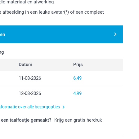
ig materiaal en afwerking
e afbeelding in een leuke avatar(*) of een compleet
den
ng
Datum
Prijs
11-08-2026
6,49
12-08-2026
4,99
nformatie over alle bezorgopties
 een taalfoutje gemaakt?
Krijg een gratis herdruk