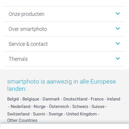
Onze producten
Foto's afdrukken
Over smartphoto
Fotoboeken
Wanddecoratie
smartphoto
Service & contact
Fotocadeaus
Vacatures
Kalenders & agenda's
Sitemap
Service & Contact
Thema's
Kaarten
Bestelproces
Tevredenheidsgarantie
Voorwaarden
Mijn account
Kerst
Herroepingsrecht
Mijn orderstatus
Baby
smartphoto is aanwezig in alle Europese
Privacy
smartbonus
Moederdag
landen:
Cookiebeleid
smartfriends
Vaderdag
Reviews
service@smartphoto.nl
Huwelijk
België
-
Belgique
-
Danmark
-
Deutschland
-
France
-
Ireland
Prijslijst
Affiliate partnerprogramma
-
Nederland
-
Norge
-
Österreich
-
Schweiz
-
Suisse
-
Investor Relations
Partnerships
Switzerland
-
Suomi
-
Sverige
-
United Kingdom
-
Other Countries
Influencer partnerprogramma