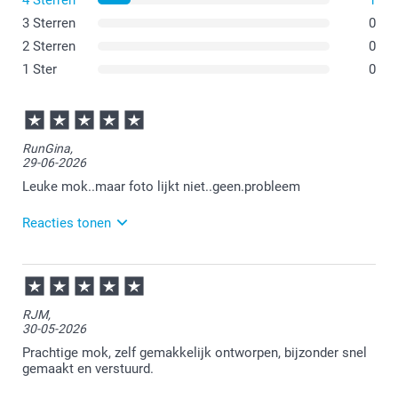
4 Sterren
1
3 Sterren
0
2 Sterren
0
1 Ster
0
RunGina,
29-06-2026
Leuke mok..maar foto lijkt niet..geen.probleem
Reacties tonen
30-06-2026
12:15
Bedankt voor je bericht.
RJM,
30-05-2026
Veel plezier van de mok!
Prachtige mok, zelf gemakkelijk ontworpen, bijzonder snel
12:50
gemaakt en verstuurd.
Top gaan we doen