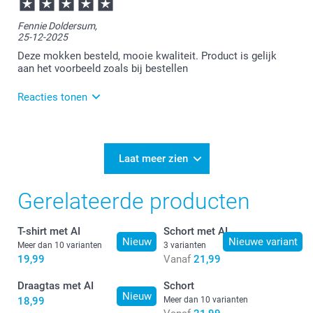
16:44
Bedankt voor je review. Wat fijn om te horen dat je
Fennie Doldersum,
blij bent met de mok. Veel plezier er van!
25-12-2025
Deze mokken besteld, mooie kwaliteit. Product is gelijk
aan het voorbeeld zoals bij bestellen
Reacties tonen
29-12-2025
15:13
Bedankt voor je bericht.
Laat meer zien
Wat goed te lezen dat je zo tevreden bent over je
Gerelateerde producten
bestelling.
Heel veel plezier ervan!
T-shirt met AI
Schort met AI
Nieuw
Nieuwe variant
Meer dan 10 varianten
3 varianten
19,99
Vanaf
21,99
Draagtas met AI
Schort
Nieuw
18,99
Meer dan 10 varianten