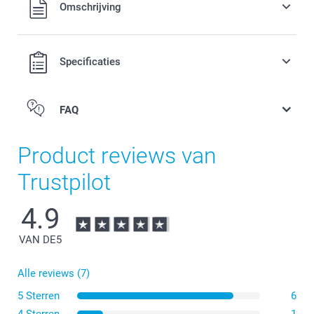
Alle prijzen zijn in EURO (€) inclusief BTW en exclusief
Omschrijving
verzendkosten.
Specificaties
FAQ
Product reviews van
Trustpilot
4.9
VAN DE
5
Alle reviews (7)
5 Sterren
6