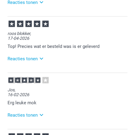
Reacties tonen
13:00
Iedereen die hem ziet krijgt een lach op zijn gezicht
01-06-2026
13:20
Veel plezier van de mok!
roos blokker,
17-04-2026
Top! Precies wat er besteld was is er geleverd
Reacties tonen
20-04-2026
11:59
Bedankt voor je review. Wat leuk dat je bij ons een
Jos,
gepersonaliseerde mok hebt besteld en hier tevreden
16-02-2026
over bent. Heel veel plezier ervan!
Erg leuke mok
Reacties tonen
16-02-2026