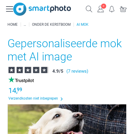
HOME
ONDER DE KERSTBOOM
AI MOK
Gepersonaliseerde mok
met AI image
4.9
/
5
(7 reviews)
14,
99
Verzendkosten niet inbegrepen