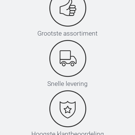
Hoe aanbrengen?
Grootste assortiment
Zet je strijkijzer op de hoogste stand, gebruik geen
stoom
Plaats het label met de tekst naar boven
Leg het transferpapier (inbegrepen) hier bovenop
Druk het ijzer stevig voor 5-10 seconden tegen het
label, hef vervolgens het strijkijzer voorzichtig
omhoog. Herhaal dit 3 keer.
Laat het label afkoelen en verwijder het transferpapier
Snelle levering
Wacht vervolgens 8 uur na het aanbrengen met wassen
Hoogste klantbeoordeling