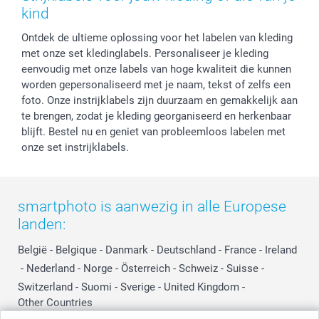
Privacy
smartbonus
Moederdag
kind
Cookiebeleid
smartfriends
Vaderdag
Ontdek de ultieme oplossing voor het labelen van kleding
Reviews
service@smartphoto.nl
Huwelijk
met onze set kledinglabels. Personaliseer je kleding
Prijslijst
Affiliate partnerprogramma
eenvoudig met onze labels van hoge kwaliteit die kunnen
Investor Relations
Partnerships
worden gepersonaliseerd met je naam, tekst of zelfs een
Influencer partnerprogramma
foto. Onze instrijklabels zijn duurzaam en gemakkelijk aan
te brengen, zodat je kleding georganiseerd en herkenbaar
blijft. Bestel nu en geniet van probleemloos labelen met
onze set instrijklabels.
smartphoto is aanwezig in alle Europese
landen:
België
-
Belgique
-
Danmark
-
Deutschland
-
France
-
Ireland
-
Nederland
-
Norge
-
Österreich
-
Schweiz
-
Suisse
-
Switzerland
-
Suomi
-
Sverige
-
United Kingdom
-
Other Countries