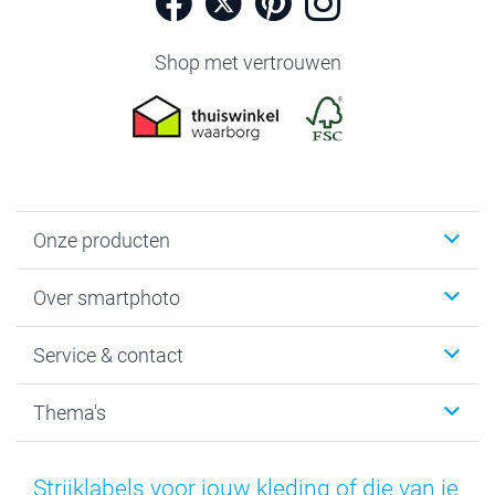
Shop met vertrouwen
Onze producten
Foto's afdrukken
Over smartphoto
Fotoboeken
Wanddecoratie
smartphoto
Service & contact
Fotocadeaus
Vacatures
Kalenders & agenda's
Sitemap
Service & Contact
Thema's
Kaarten
Bestelproces
Tevredenheidsgarantie
Voorwaarden
Mijn account
Kerst
Herroepingsrecht
Mijn orderstatus
Baby
Strijklabels voor jouw kleding of die van je