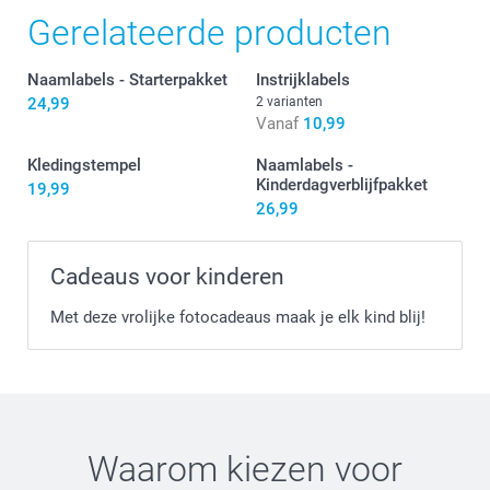
Gerelateerde producten
Naamlabels - Starterpakket
Instrijklabels
24,99
2 varianten
Vanaf
10,99
Kledingstempel
Naamlabels -
Kinderdagverblijfpakket
19,99
26,99
Zet je strijkijzer op de hoogste stand, gebruik geen
stoom
Cadeaus voor kinderen
Plaats het label met de tekst naar boven
Leg het transferpapier (inbegrepen) hier bovenop
Met deze vrolijke fotocadeaus maak je elk kind blij!
Druk het ijzer stevig voor 5-10 seconden tegen het label,
hef vervolgens het strijkijzer voorzichtig omhoog.
Herhaal dit 3 keer.
Laat het label afkoelen en verwijder het transferpapier
Wacht vervolgens 8 uur na het aanbrengen met wassen
Waarom kiezen voor