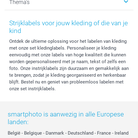
Thema's
Kaarten
Bestelproces
Tevredenheidsgarantie
Voorwaarden
Mijn account
Kerst
Herroepingsrecht
Mijn orderstatus
Baby
Strijklabels voor jouw kleding of die van je
Privacy
smartbonus
Moederdag
kind
Cookiebeleid
smartfriends
Vaderdag
Ontdek de ultieme oplossing voor het labelen van kleding
Reviews
service@smartphoto.nl
Huwelijk
met onze set kledinglabels. Personaliseer je kleding
Prijslijst
Affiliate partnerprogramma
eenvoudig met onze labels van hoge kwaliteit die kunnen
Investor Relations
Partnerships
worden gepersonaliseerd met je naam, tekst of zelfs een
Influencer partnerprogramma
foto. Onze instrijklabels zijn duurzaam en gemakkelijk aan
te brengen, zodat je kleding georganiseerd en herkenbaar
blijft. Bestel nu en geniet van probleemloos labelen met
onze set instrijklabels.
smartphoto is aanwezig in alle Europese
landen:
België
-
Belgique
-
Danmark
-
Deutschland
-
France
-
Ireland