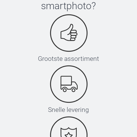
smartphoto
?
Hoe aanbrengen?
Zet je strijkijzer op de hoogste stand, gebruik geen
stoom
Plaats het label met de tekst naar boven
Leg het transferpapier (inbegrepen) hier bovenop
Druk het ijzer stevig voor 5-10 seconden tegen het
Grootste assortiment
label, hef vervolgens het strijkijzer voorzichtig
omhoog. Herhaal dit 3 keer.
Laat het label afkoelen en verwijder het transferpapier
Wacht vervolgens 8 uur na het aanbrengen met wassen
Snelle levering