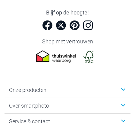
Blijf op de hoogte!
Shop met vertrouwen
Onze producten
Foto's afdrukken
Over smartphoto
Fotoboeken
Wanddecoratie
smartphoto
Service & contact
Fotocadeaus
Vacatures
Kalenders & agenda's
Sitemap
Service & Contact