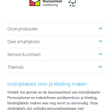
Onze producten
Foto's afdrukken
Over smartphoto
Fotoboeken
Wanddecoratie
smartphoto
Service & contact
Fotocadeaus
Vacatures
Kalenders & agenda's
Sitemap
Service & Contact
Thema's
Kaarten
Bestelproces
Tevredenheidsgarantie
Voorwaarden
Mijn account
Kerst
Herroepingsrecht
Mijn orderstatus
Baby
Instrijklabels voor je kleding maken
Privacy
smartbonus
Moederdag
Ontdek het gemak en de duurzaamheid van instrijklabels!
Cookiebeleid
smartfriends
Vaderdag
Personaliseer en indentificeer probleemloos je kleding,
Reviews
service@smartphoto.nl
Huwelijk
kledinglabels maken was nog nooit zo eenvoudig. Onze
Prijslijst
Affiliate partnerprogramma
strijklabels zijn volledig personaliseerbaar met