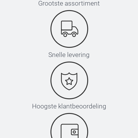
Grootste assortiment
Zet je strijkijzer op de hoogste stand, gebruik geen
stoom
Plaats het label met de tekst naar boven
Leg het transferpapier (inbegrepen) hier bovenop
Druk het ijzer stevig voor 5-10 seconden tegen het
label, hef vervolgens het strijkijzer voorzichtig op.
Herhaal dit 3 keer.
Laat het label afkoelen en verwijder het transferpapier
Snelle levering
Wacht vervolgens 8 uur na het aanbrengen met wassen
Hoogste klantbeoordeling