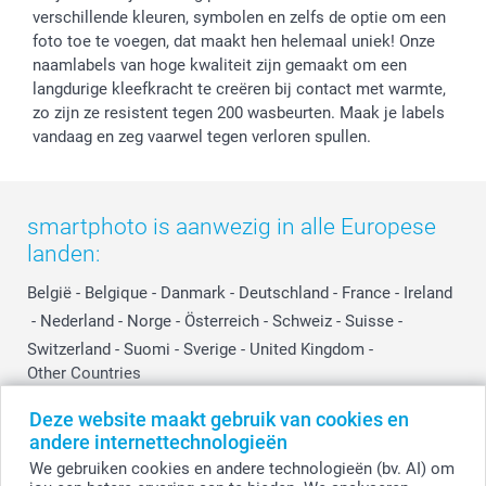
Investor Relations
Partnerships
verschillende kleuren, symbolen en zelfs de optie om een
foto toe te voegen, dat maakt hen helemaal uniek! Onze
Influencer partnerprogramma
naamlabels van hoge kwaliteit zijn gemaakt om een
langdurige kleefkracht te creëren bij contact met warmte,
zo zijn ze resistent tegen 200 wasbeurten. Maak je labels
vandaag en zeg vaarwel tegen verloren spullen.
smartphoto is aanwezig in alle Europese
landen:
België
-
Belgique
-
Danmark
-
Deutschland
-
France
-
Ireland
-
Nederland
-
Norge
-
Österreich
-
Schweiz
-
Suisse
-
Switzerland
-
Suomi
-
Sverige
-
United Kingdom
-
Other Countries
Deze website maakt gebruik van cookies en
andere internettechnologieën
Alle prijzen zijn in EURO (€) inclusief BTW en exclusief verzendkosten.
We gebruiken cookies en andere technologieën (bv. AI) om