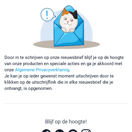
Plaats het label met de tekst naar boven
Leg het transferpapier (inbegrepen) hier bovenop
Druk het ijzer stevig voor 5-10 seconden tegen het
label, hef vervolgens het strijkijzer voorzichtig
omhoog. Herhaal dit 3 keer.
Laat het label afkoelen en verwijder het transferpapier
Wacht vervolgens 8 uur na het aanbrengen met wassen
Door in te schrijven op onze nieuwsbrief blijf je op de hoogte
van onze producten en speciale acties en ga je akkoord met
onze
Algemene Privacyverklaring
.
Je kan je op ieder gewenst moment uitschrijven door te
klikken op de uitschrijflink die in elke nieuwsbrief die je
ontvangt, is opgenomen.
Blijf op de hoogte!