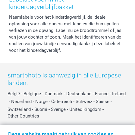
Privacy
smartbonus
Moederdag
kinderdagverblijfpakket
Cookiebeleid
smartfriends
Vaderdag
Naamlabels voor het kinderdagverblijf, de ideale
Reviews
service@smartphoto.nl
Huwelijk
oplossing voor alle ouders met kindjes die hun spullen
Prijslijst
Affiliate partnerprogramma
verliezen in de opvang. Label nu de broodtrommel of jas
Investor Relations
Partnerships
van jouw dochter of zoon. Maak het identificeren van de
Influencer partnerprogramma
spullen van jouw kindje eenvoudig dankzij deze labelset
voor het kinderdagverblijf.
smartphoto is aanwezig in alle Europese
landen:
België
-
Belgique
-
Danmark
-
Deutschland
-
France
-
Ireland
-
Nederland
-
Norge
-
Österreich
-
Schweiz
-
Suisse
-
Switzerland
-
Suomi
-
Sverige
-
United Kingdom
-
Other Countries
Deze website maakt gebruik van cookies en