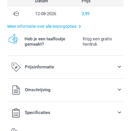
Datum
Prijs
12-08-2026
3,99
Meer informatie over alle bezorgopties
Heb je een taalfoutje
Krijg een gratis
gemaakt?
herdruk
Prijsinformatie
Alle prijzen zijn in EURO (€) inclusief BTW en exclusief
Omschrijving
verzendkosten.
Specificaties