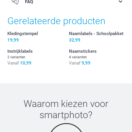
FAQ
Personalisatie
Gerelateerde producten
Kledingstempel
Naamlabels - Schoolpakket
19,99
32,99
Instrijklabels
Naamstickers
Stickers
2 varianten
4 varianten
Vanaf
10,99
Vanaf
9,99
Waarom kiezen voor
Zet je strijkijzer op de hoogste stand, gebruik geen
smartphoto
?
stoom
Plaats het label met de tekst naar boven
Leg het transferpapier (inbegrepen) hier bovenop