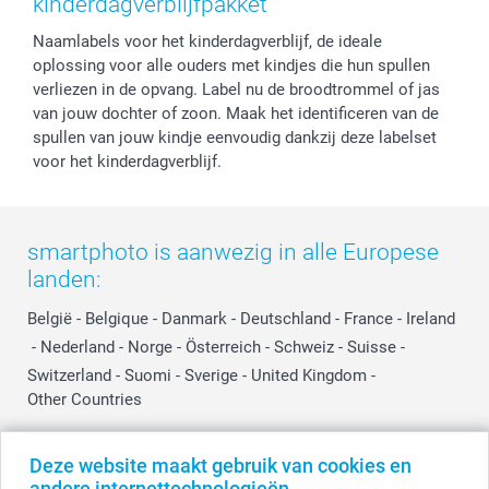
kinderdagverblijfpakket
Cookiebeleid
smartfriends
Vaderdag
Naamlabels voor het kinderdagverblijf, de ideale
Reviews
service@smartphoto.nl
Huwelijk
oplossing voor alle ouders met kindjes die hun spullen
Prijslijst
Affiliate partnerprogramma
verliezen in de opvang. Label nu de broodtrommel of jas
Investor Relations
Partnerships
van jouw dochter of zoon. Maak het identificeren van de
Influencer partnerprogramma
spullen van jouw kindje eenvoudig dankzij deze labelset
voor het kinderdagverblijf.
smartphoto is aanwezig in alle Europese
landen:
België
-
Belgique
-
Danmark
-
Deutschland
-
France
-
Ireland
-
Nederland
-
Norge
-
Österreich
-
Schweiz
-
Suisse
-
Switzerland
-
Suomi
-
Sverige
-
United Kingdom
-
Other Countries
Deze website maakt gebruik van cookies en
Alle prijzen zijn in EURO (€) inclusief BTW en exclusief verzendkosten.
andere internettechnologieën