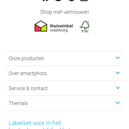
Shop met vertrouwen
Onze producten
Foto's afdrukken
Over smartphoto
Fotoboeken
Wanddecoratie
smartphoto
Service & contact
Fotocadeaus
Vacatures
Kalenders & agenda's
Sitemap
Service & Contact
Thema's
Kaarten
Bestelproces
Tevredenheidsgarantie
Voorwaarden
Mijn account
Kerst
Herroepingsrecht
Mijn orderstatus
Baby
Labelset voor in het
Privacy
smartbonus
Moederdag