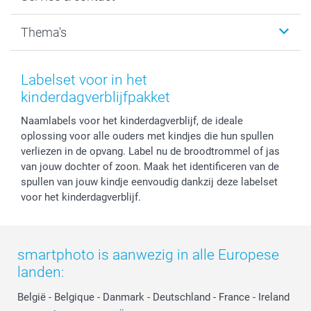
Fotocadeaus
Vacatures
Kalenders & agenda's
Sitemap
Service & Contact
Thema's
Kaarten
Bestelproces
Tevredenheidsgarantie
Voorwaarden
Mijn account
Kerst
Herroepingsrecht
Mijn orderstatus
Baby
Labelset voor in het
Privacy
smartbonus
Moederdag
kinderdagverblijfpakket
Cookiebeleid
smartfriends
Vaderdag
Naamlabels voor het kinderdagverblijf, de ideale
Reviews
service@smartphoto.nl
Huwelijk
oplossing voor alle ouders met kindjes die hun spullen
Prijslijst
Affiliate partnerprogramma
verliezen in de opvang. Label nu de broodtrommel of jas
Investor Relations
Partnerships
van jouw dochter of zoon. Maak het identificeren van de
Influencer partnerprogramma
spullen van jouw kindje eenvoudig dankzij deze labelset
voor het kinderdagverblijf.
smartphoto is aanwezig in alle Europese
landen:
België
-
Belgique
-
Danmark
-
Deutschland
-
France
-
Ireland