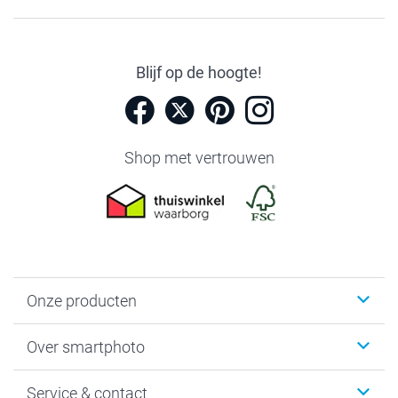
Blijf op de hoogte!
Shop met vertrouwen
Onze producten
Foto's afdrukken
Over smartphoto
Fotoboeken
Wanddecoratie
smartphoto
Service & contact