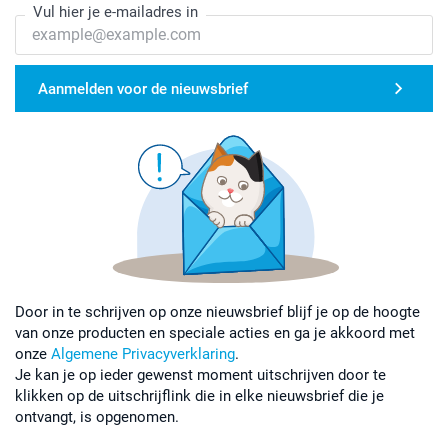
Leg het transferpapier (inbegrepen) hier bovenop
Vul hier je e-mailadres in
Druk het ijzer stevig voor 5-10 seconden tegen het
label, hef vervolgens het strijkijzer voorzichtig
omhoog. Herhaal dit 3 keer.
Aanmelden voor de nieuwsbrief
Laat het label afkoelen en verwijder het transferpapier
Wacht vervolgens 8 uur na het aanbrengen met wassen
Door in te schrijven op onze nieuwsbrief blijf je op de hoogte
van onze producten en speciale acties en ga je akkoord met
onze
Algemene Privacyverklaring
.
Je kan je op ieder gewenst moment uitschrijven door te
klikken op de uitschrijflink die in elke nieuwsbrief die je
ontvangt, is opgenomen.