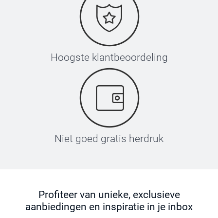
Hoogste klantbeoordeling
Niet goed gratis herdruk
Zet je strijkijzer op de hoogste stand, gebruik geen
Profiteer van unieke, exclusieve
stoom
aanbiedingen en inspiratie in je inbox
Plaats het label met de tekst naar boven