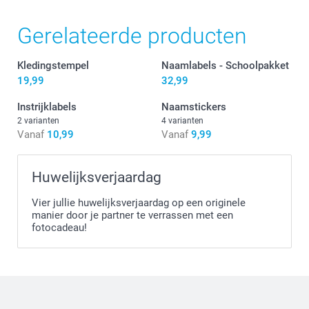
Personalisatie
Gerelateerde producten
Kledingstempel
Naamlabels - Schoolpakket
19,99
32,99
Instrijklabels
Naamstickers
Stickers
2 varianten
4 varianten
Vanaf
10,99
Vanaf
9,99
Huwelijksverjaardag
Vier jullie huwelijksverjaardag op een originele
manier door je partner te verrassen met een
fotocadeau!
Zet je strijkijzer op de hoogste stand, gebruik geen
stoom
Plaats het label met de tekst naar boven
Leg het transferpapier (inbegrepen) hier bovenop
Druk het ijzer stevig voor 5-10 seconden tegen het label,