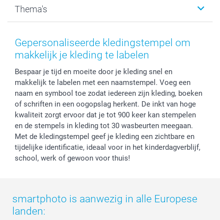
Thema's
Kaarten
Bestelproces
Tevredenheidsgarantie
Voorwaarden
Mijn account
Kerst
Herroepingsrecht
Mijn orderstatus
Baby
Gepersonaliseerde kledingstempel om
Privacy
smartbonus
Moederdag
makkelijk je kleding te labelen
Cookiebeleid
smartfriends
Vaderdag
Bespaar je tijd en moeite door je kleding snel en
Reviews
service@smartphoto.nl
Huwelijk
makkelijk te labelen met een naamstempel. Voeg een
Prijslijst
Affiliate partnerprogramma
naam en symbool toe zodat iedereen zijn kleding, boeken
Investor Relations
Partnerships
of schriften in een oogopslag herkent. De inkt van hoge
Influencer partnerprogramma
kwaliteit zorgt ervoor dat je tot 900 keer kan stempelen
en de stempels in kleding tot 30 wasbeurten meegaan.
Met de kledingstempel geef je kleding een zichtbare en
tijdelijke identificatie, ideaal voor in het kinderdagverblijf,
school, werk of gewoon voor thuis!
smartphoto is aanwezig in alle Europese
landen: