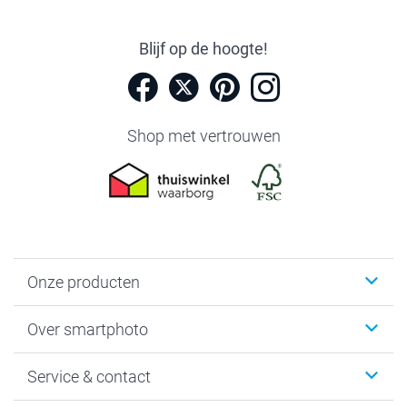
Blijf op de hoogte!
Shop met vertrouwen
Onze producten
Foto's afdrukken
Over smartphoto
Fotoboeken
Wanddecoratie
smartphoto
Service & contact
Fotocadeaus
Vacatures
Kalenders & agenda's
Sitemap
Service & Contact