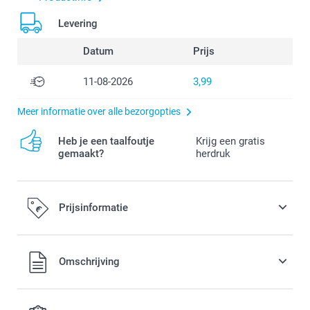
Levering
Datum
Prijs
11-08-2026
3,99
Meer informatie over alle bezorgopties
Heb je een taalfoutje
Krijg een gratis
gemaakt?
herdruk
Prijsinformatie
Alle prijzen zijn in EURO (€) inclusief BTW en exclusief
Omschrijving
verzendkosten.