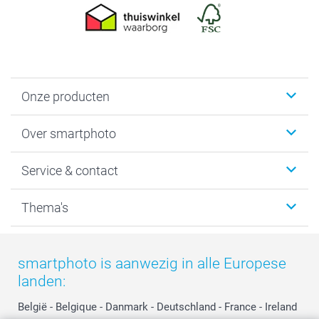
Onze producten
Foto's afdrukken
Over smartphoto
Fotoboeken
Wanddecoratie
smartphoto
Service & contact
Fotocadeaus
Vacatures
Kalenders & agenda's
Sitemap
Service & Contact
Thema's
Kaarten
Bestelproces
Tevredenheidsgarantie
Voorwaarden
Mijn account
Kerst
Herroepingsrecht
Mijn orderstatus
Baby
smartphoto is aanwezig in alle Europese
Privacy
smartbonus
Moederdag
landen:
Cookiebeleid
smartfriends
Vaderdag
Reviews
service@smartphoto.nl
Huwelijk
België
-
Belgique
-
Danmark
-
Deutschland
-
France
-
Ireland