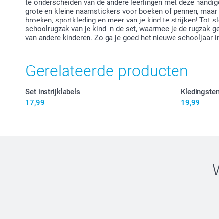
te onderscheiden van de andere leerlingen met deze handig
grote en kleine naamstickers voor boeken of pennen, maar oo
broeken, sportkleding en meer van je kind te strijken! Tot s
schoolrugzak van je kind in de set, waarmee je de rugzak 
van andere kinderen. Zo ga je goed het nieuwe schooljaar i
Gerelateerde producten
Set instrijklabels
Kledingste
17,99
19,99