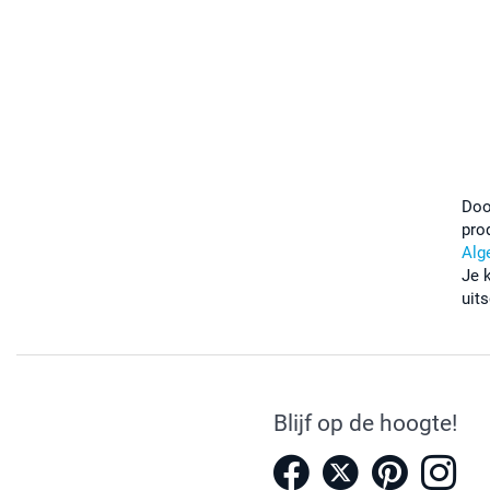
Doo
pro
Alg
Je 
uits
Blijf op de hoogte!