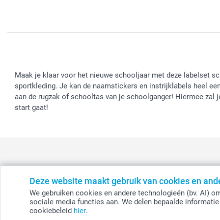
Maak je klaar voor het nieuwe schooljaar met deze labelset sc
sportkleding. Je kan de naamstickers en instrijklabels heel e
aan de rugzak of schooltas van je schoolganger! Hiermee zal je
start gaat!
Deze website maakt gebruik van cookies en and
België
-
Belgique
-
Danmark
-
Deutschland
-
France
-
Ir
We gebruiken cookies en andere technologieën (bv. AI) om
sociale media functies aan. We delen bepaalde informatie 
cookiebeleid
hier
.