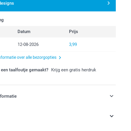
designs
ng
Datum
Prijs
12-08-2026
3,99
nformatie over alle bezorgopties
 een taalfoutje gemaakt?
Krijg een gratis herdruk
nformatie
jn in EURO (€) inclusief BTW en exclusief verzendkosten.