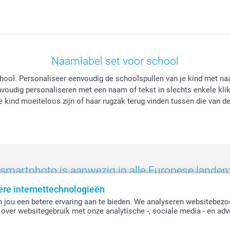
Naamlabel set voor school
hool. Personaliseer eenvoudig de schoolspullen van je kind met naa
envoudig personaliseren met een naam of tekst in slechts enkele kl
 kind moeiteloos zijn of haar rugzak terug vinden tussen die van d
smartphoto is aanwezig in alle Europese landen
ere internettechnologieën
eland
-
Nederland
-
Norge
-
Österreich
-
Schweiz
-
Suisse
-
Switzerla
 jou een betere ervaring aan te bieden. We analyseren websitebezo
over websitegebruik met onze analytische -, sociale media - en adv