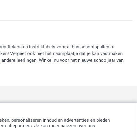
mstickers en instrijklabels voor al hun schoolspullen of
ikken! Vergeet ook niet het naamplaatje dat je kan vastmaken
e andere leerlingen. Winkel nu voor het nieuwe schooljaar van
:
nd
-
Suomi
-
Sverige
-
United Kingdom
-
Other Countries
eken, personaliseren inhoud en advertenties en bieden
ertentiepartners. Je kan meer nalezen over ons