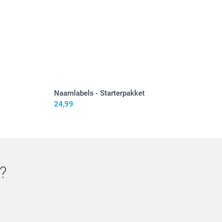
Naamlabels - Starterpakket
24,99
trijkijzer op de hoogste stand, gebruik geen stoom
et label met de tekst naar boven
?
transferpapier (inbegrepen) hier bovenop
 ijzer stevig voor 5-10 seconden tegen het label, hef
ns het strijkijzer voorzichtig omhoog. Herhaal dit 3 keer.
 label afkoelen en verwijder het transferpapier
rvolgens 8 uur na het aanbrengen met wassen