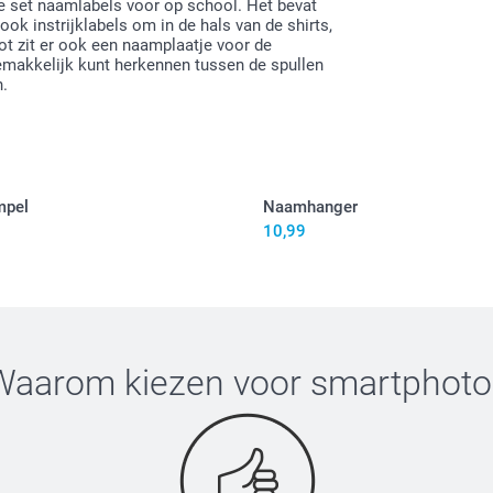
e set naamlabels voor op school. Het bevat
k instrijklabels om in de hals van de shirts,
lot zit er ook een naamplaatje voor de
gemakkelijk kunt herkennen tussen de spullen
n.
mpel
Naamhanger
10,99
Zet je s
Plaats h
Waarom kiezen voor
smartphoto
Leg het 
Druk het
vervolge
Laat het
Wacht ve