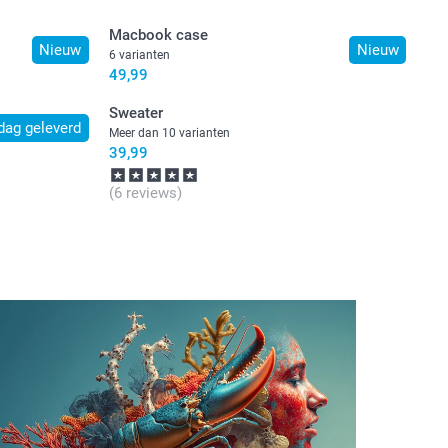
Macbook case
Nieuw
Nieuw
6 varianten
49,99
Sweater
dag geleverd
Meer dan 10 varianten
39,99
(6 reviews)