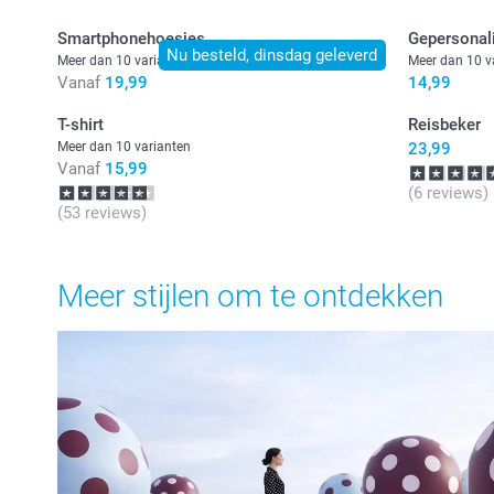
Smartphonehoesjes
Gepersonal
Nu besteld, dinsdag geleverd
Meer dan 10 varianten
Meer dan 10 v
Vanaf
19,99
14,99
T-shirt
Reisbeker
Meer dan 10 varianten
23,99
Vanaf
15,99
(6 reviews)
(53 reviews)
Meer stijlen om te ontdekken