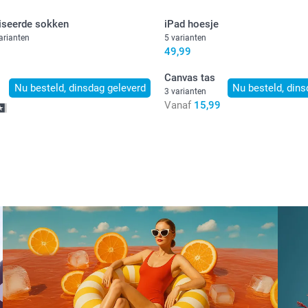
iseerde sokken
iPad hoesje
arianten
5 varianten
49,99
Canvas tas
Nu besteld, dinsdag geleverd
Nu besteld, dins
3 varianten
Vanaf
15,99