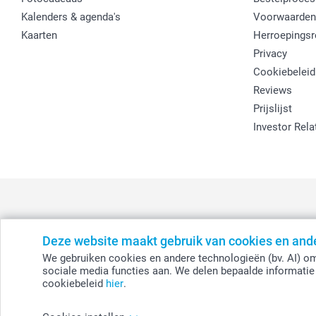
Kalenders & agenda's
Voorwaarden
Kaarten
Herroepingsr
Privacy
Cookiebeleid
Reviews
Prijslijst
Investor Rela
Deze website maakt gebruik van cookies en and
België
-
Belgique
-
Danmark
-
Deutschland
-
France
-
Ir
We gebruiken cookies en andere technologieën (bv. AI) om
sociale media functies aan. We delen bepaalde informatie 
cookiebeleid
hier
.
© smartphoto group. Alle rechten voorbehouden.
Disclaimer