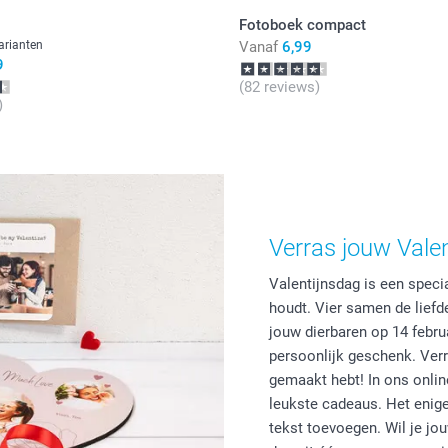
Fotoboek compact
arianten
Vanaf
6,99
9
(82 reviews)
)
Verras jouw Vale
Valentijnsdag is een spec
houdt. Vier samen de liefd
jouw dierbaren op 14 febru
persoonlijk geschenk. Verr
gemaakt hebt! In ons onli
leukste cadeaus. Het enige 
tekst toevoegen. Wil je jo