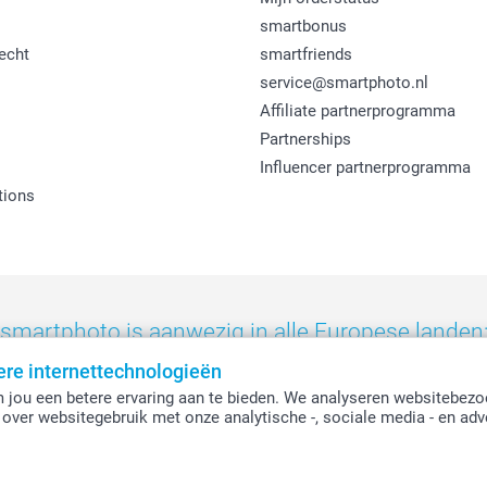
smartbonus
echt
smartfriends
service@smartphoto.nl
Affiliate partnerprogramma
Partnerships
Influencer partnerprogramma
tions
smartphoto is aanwezig in alle Europese landen
ere internettechnologieën
eland
-
Nederland
-
Norge
-
Österreich
-
Schweiz
-
Suisse
-
Switzerla
 jou een betere ervaring aan te bieden. We analyseren websitebezo
over websitegebruik met onze analytische -, sociale media - en adv
Alle prijzen zijn in EURO (€) inclusief BTW en exclusief verzendkosten.