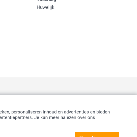
Huwelijk
:
nd
-
Suomi
-
Sverige
-
United Kingdom
-
Other Countries
eken, personaliseren inhoud en advertenties en bieden
ertentiepartners. Je kan meer nalezen over ons