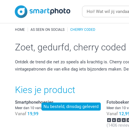
HOME
AS SEEN ON SOCIALS
CHERRY CODED
Zoet, gedurfd, cherry coded
Ontdek de trend die net zo speels als krachtig is. Cherry
vintagepatronen die van elke dag iets bijzonders maken. De
Kies je product
Smartphonehoesjes
Fotoboeke
Nu besteld, dinsdag geleverd
Meer dan 10 varianten
Meer dan 10 v
Vanaf
19,99
Vanaf
12,9
(1406 revie