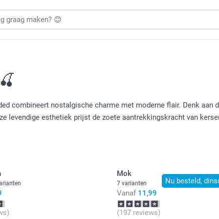
 🍒
 coded combineert nostalgische charme met moderne flair. Denk aan 
ze levendige esthetiek prijst de zoete aantrekkingskracht van kers
n
Mok
Nu besteld, dins
arianten
7 varianten
9
Vanaf
11,99
ws)
(197 reviews)