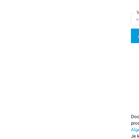
V
Doo
pro
Alg
Je 