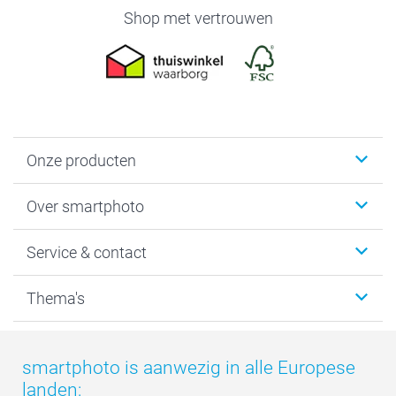
Shop met vertrouwen
Onze producten
Foto's afdrukken
Over smartphoto
Fotoboeken
Wanddecoratie
smartphoto
Service & contact
Fotocadeaus
Vacatures
Kalenders & agenda's
Sitemap
Service & Contact
Thema's
Kaarten
Bestelproces
Tevredenheidsgarantie
Voorwaarden
Mijn account
Kerst
Herroepingsrecht
Mijn orderstatus
Baby
smartphoto is aanwezig in alle Europese
Privacy
smartbonus
Moederdag
landen: