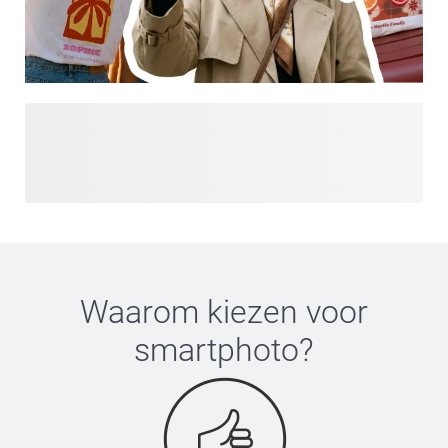
Op zoek naar meer inspiratie? Ontdek onze Designs for You
en laat je inspireren door de nieuwste trends en
persoonlijkheid-gedreven designs, allemaal op één plek.
Van bold statements tot zachte aesthetics - vind een stijl
die matcht met jouw vibe en maak ’m helemaal van jou.
Alledaagse producten, maar dan met designs die je écht
leuk vindt.
Waarom kiezen voor
smartphoto
?