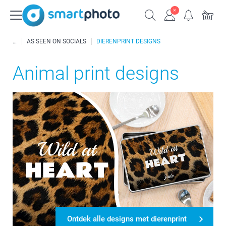
AS SEEN ON SOCIALS
DIERENPRINT DESIGNS
Animal print designs
Ontdek alle designs met dierenprint