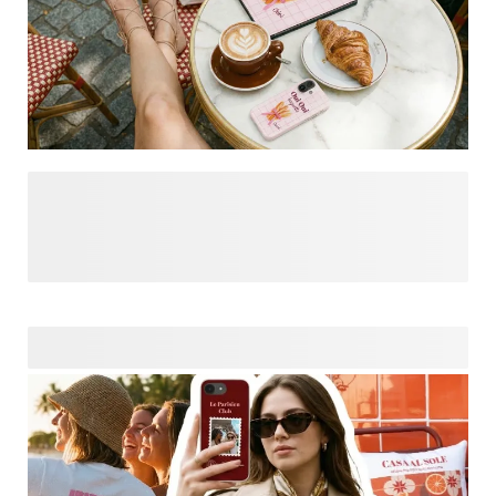
Breng Parijse elegantie in alledaagse momenten met
Bonjour Paris. Geïnspireerd door Franse stijl en Parisienne
stijl combineert deze collectie verfijnde typografie, chique
strepen en zelfverzekerde designaccenten die nooit uit de
mode raken. Ga voor subtiele elegantie of een opvallende
look met persoonlijke foto’s en creëer moeiteloos
gepersonaliseerde digitale producten die stijlvol en
helemaal van jou zijn. Kies uit templates die perfect passen
bij moderne vrouwen die hun unieke Parijse stijl willen
uitdrukken - van tijdloos Frans chic tot speels en
persoonlijk. Voeg je foto toe, personaliseer met tekst of
houd het minimalistisch. Klaar om wat je ne sais quoi toe