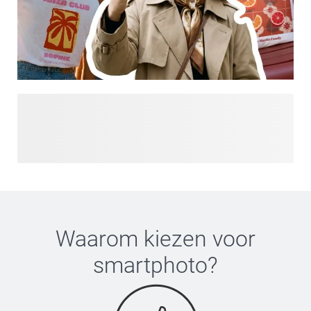
te voegen? Ontdek de Bonjour Paris-collectie.
Op zoek naar meer inspiratie? Ontdek onze Designs for You
en laat je inspireren door de nieuwste trends en
persoonlijkheid-gedreven designs, allemaal op één plek.
Van bold statements tot zachte aesthetics - vind een stijl
die matcht met jouw vibe en maak ’m helemaal van jou.
Alledaagse producten, maar dan met designs die je écht
leuk vindt.
Waarom kiezen voor
smartphoto
?