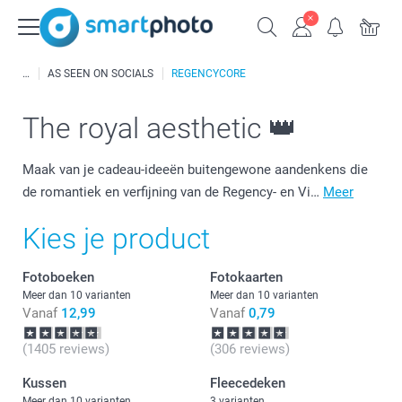
AS SEEN ON SOCIALS
REGENCYCORE
The royal aesthetic 👑
Maak van je cadeau-ideeën buitengewone aandenkens die
de romantiek en verfijning van de Regency- en Vi…
Meer
Kies je product
Fotoboeken
Fotokaarten
Meer dan 10 varianten
Meer dan 10 varianten
Vanaf
12,99
Vanaf
0,79
(1405 reviews)
(306 reviews)
Kussen
Fleecedeken
Meer dan 10 varianten
3 varianten