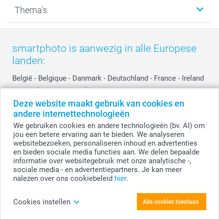
Kalenders & agenda's
Sitemap
Service & Contact
Thema's
Kaarten
Bestelproces
Tevredenheidsgarantie
Voorwaarden
Mijn account
Kerst
Herroepingsrecht
Mijn orderstatus
Baby
smartphoto is aanwezig in alle Europese
Privacy
smartbonus
Moederdag
landen:
Cookiebeleid
smartfriends
Vaderdag
Reviews
service@smartphoto.nl
Huwelijk
België
-
Belgique
-
Danmark
-
Deutschland
-
France
-
Ireland
Prijslijst
Affiliate partnerprogramma
-
Nederland
-
Norge
-
Österreich
-
Schweiz
-
Suisse
-
Deze website maakt gebruik van cookies en
Investor Relations
Partnerships
Switzerland
-
Suomi
-
Sverige
-
United Kingdom
-
andere internettechnologieën
Other Countries
Influencer partnerprogramma
We gebruiken cookies en andere technologieën (bv. AI) om
jou een betere ervaring aan te bieden. We analyseren
websitebezoeken, personaliseren inhoud en advertenties
Alle prijzen zijn in EURO (€) inclusief BTW en exclusief verzendkosten.
en bieden sociale media functies aan. We delen bepaalde
informatie over websitegebruik met onze analytische -,
sociale media - en advertentiepartners. Je kan meer
nalezen over ons cookiebeleid
hier
.
© smartphoto group. Alle rechten voorbehouden.
Disclaimer
Cookies instellen
Alle cookies toestaan