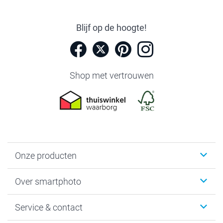
Blijf op de hoogte!
Shop met vertrouwen
Onze producten
Foto's afdrukken
Over smartphoto
Fotoboeken
Wanddecoratie
smartphoto
Service & contact
Fotocadeaus
Vacatures