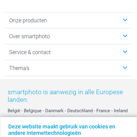
Onze producten
Foto's afdrukken
Over smartphoto
Fotoboeken
Wanddecoratie
smartphoto
Service & contact
Fotocadeaus
Vacatures
Kalenders & agenda's
Sitemap
Service & Contact
Thema's
Kaarten
Bestelproces
Tevredenheidsgarantie
Voorwaarden
Mijn account
Kerst
Herroepingsrecht
Mijn orderstatus
Baby
smartphoto is aanwezig in alle Europese
Privacy
smartbonus
Moederdag
landen:
Cookiebeleid
smartfriends
Vaderdag
Reviews
service@smartphoto.nl
Huwelijk
België
-
Belgique
-
Danmark
-
Deutschland
-
France
-
Ireland
Prijslijst
Affiliate partnerprogramma
-
Nederland
-
Norge
-
Österreich
-
Schweiz
-
Suisse
-
Deze website maakt gebruik van cookies en
Investor Relations
Partnerships
Switzerland
-
Suomi
-
Sverige
-
United Kingdom
-
andere internettechnologieën
Other Countries
Influencer partnerprogramma