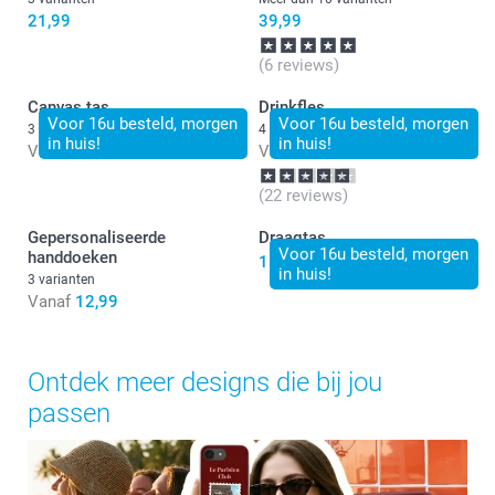
21,99
39,99
(6 reviews)
Canvas tas
Drinkfles
Voor 16u besteld, morgen
Voor 16u besteld, morgen
3 varianten
4 varianten
in huis!
in huis!
Vanaf
15,99
Vanaf
26,99
(22 reviews)
Gepersonaliseerde
Draagtas
Voor 16u besteld, morgen
handdoeken
15,99
in huis!
3 varianten
Vanaf
12,99
Ontdek meer designs die bij jou
passen