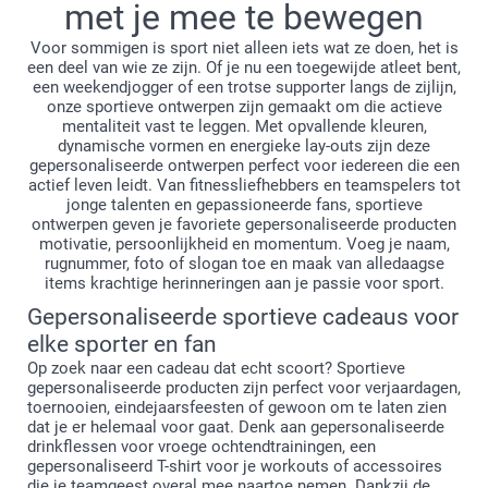
met je mee te bewegen
Voor sommigen is sport niet alleen iets wat ze doen, het is
een deel van wie ze zijn. Of je nu een toegewijde atleet bent,
een weekendjogger of een trotse supporter langs de zijlijn,
onze sportieve ontwerpen zijn gemaakt om die actieve
mentaliteit vast te leggen. Met opvallende kleuren,
dynamische vormen en energieke lay-outs zijn deze
gepersonaliseerde ontwerpen perfect voor iedereen die een
actief leven leidt. Van fitnessliefhebbers en teamspelers tot
jonge talenten en gepassioneerde fans, sportieve
ontwerpen geven je favoriete gepersonaliseerde producten
motivatie, persoonlijkheid en momentum. Voeg je naam,
rugnummer, foto of slogan toe en maak van alledaagse
items krachtige herinneringen aan je passie voor sport.
Gepersonaliseerde sportieve cadeaus voor
elke sporter en fan
Op zoek naar een cadeau dat echt scoort? Sportieve
gepersonaliseerde producten zijn perfect voor verjaardagen,
toernooien, eindejaarsfeesten of gewoon om te laten zien
dat je er helemaal voor gaat. Denk aan gepersonaliseerde
drinkflessen voor vroege ochtendtrainingen, een
gepersonaliseerd T-shirt voor je workouts of accessoires
die je teamgeest overal mee naartoe nemen. Dankzij de