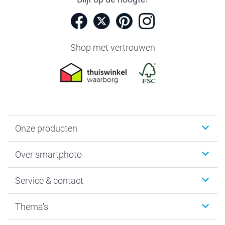
Shop met vertrouwen
Onze producten
Foto's afdrukken
Over smartphoto
Fotoboeken
Wanddecoratie
smartphoto
Service & contact
Fotocadeaus
Vacatures
Kalenders & agenda's
Sitemap
Service & Contact
Thema's
Kaarten
Bestelproces
Tevredenheidsgarantie
Voorwaarden
Mijn account
Kerst