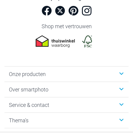
Shop met vertrouwen
Onze producten
Foto's afdrukken
Over smartphoto
Fotoboeken
Wanddecoratie
smartphoto
Service & contact
Fotocadeaus
Vacatures
Kalenders & agenda's
Sitemap
Service & Contact
Thema's
Kaarten
Bestelproces
Tevredenheidsgarantie
Voorwaarden
Mijn account
Kerst