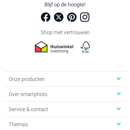
Blijf op de hoogte!
Shop met vertrouwen
Onze producten
Foto's afdrukken
Over smartphoto
Fotoboeken
Wanddecoratie
smartphoto
Service & contact
Fotocadeaus
Vacatures
Kalenders & agenda's
Sitemap
Service & Contact
Thema's
Kaarten
Bestelproces
Tevredenheidsgarantie