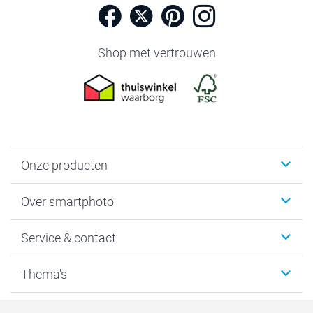
Shop met vertrouwen
Onze producten
Foto's afdrukken
Over smartphoto
Fotoboeken
Wanddecoratie
smartphoto
Service & contact
Fotocadeaus
Vacatures
Kalenders & agenda's
Sitemap
Service & Contact
Thema's
Kaarten
Bestelproces
Tevredenheidsgarantie
Voorwaarden
Mijn account
Kerst