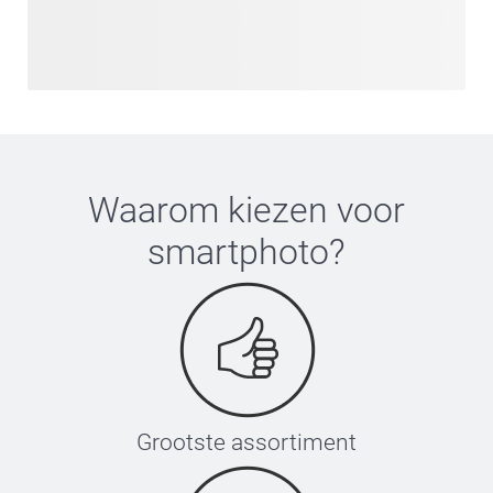
vrijgezellenfeestje en zoek je naar unieke manieren om er
een speciale dag van te maken? Wij hebben een selectie
gemaakt van gepersonaliseerde producten die perfect zijn
voor zo'n gelegenheid! Niet alleen zorgt onze selectie voor
geweldige fotomomenten, maar het helpt je ook om je
groep te identificeren op drukke locaties. Bovendien krijgt
iedereen op die manier het gevoel dat ze deel uitmaken van
Waarom kiezen voor
de inner circle.
smartphoto
?
Grootste assortiment