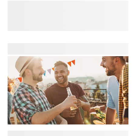
Gefeliciteerd met jullie verloving! Je partner en jij hebben
besloten om de rest van jullie leven samen door te brengen
en smartphoto is hier om te helpen met de voorbereidingen
van die ene speciale dag! Ontdek onze trouwkaarten, save
the date producten, bruiloft decoratie, bedankjes en nog
veel meer leuke producten, die je personaliseert met jouw
foto's, teksten en onze speciale bruiloft designs. Laten we
er samen een onvergetelijke dag van maken!
Ben jij verantwoordelijk voor de organisatie van een