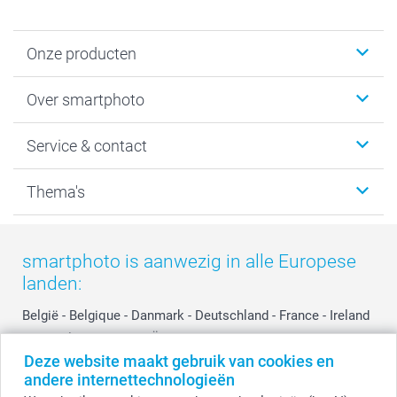
Onze producten
Foto's afdrukken
Over smartphoto
Fotoboeken
Wanddecoratie
smartphoto
Service & contact
Fotocadeaus
Vacatures
Kalenders & agenda's
Sitemap
Service & Contact
Thema's
Kaarten
Bestelproces
Tevredenheidsgarantie
Voorwaarden
Mijn account
Kerst
Herroepingsrecht
Mijn orderstatus
Baby
smartphoto is aanwezig in alle Europese
Privacy
smartbonus
Moederdag
landen:
Cookiebeleid
smartfriends
Vaderdag
Reviews
service@smartphoto.nl
Huwelijk
België
-
Belgique
-
Danmark
-
Deutschland
-
France
-
Ireland
Prijslijst
Affiliate partnerprogramma
-
Nederland
-
Norge
-
Österreich
-
Schweiz
-
Suisse
-
Investor Relations
Partnerships
Deze website maakt gebruik van cookies en
Switzerland
-
Suomi
-
Sverige
-
United Kingdom
-
andere internettechnologieën
Other Countries
Influencer partnerprogramma