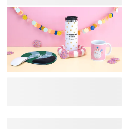
Psst... als deze pagina je aangezet heeft om meer cadeau-
ideeën te zoeken, bekijk dan onze designs voor grappige
cadeaus. Voeg met een paar klikken namen, foto's, inside
jokes of grappige citaten toe om een memorabel en attent
cadeau te maken. Of je nu op zoek bent naar een cadeau
voor een verjaardag, Secret Santa of een andere speciale
gelegenheid, wij hebben vast en zeker iets dat een glimlach