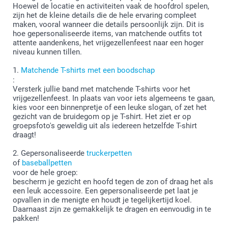
Hoewel de locatie en activiteiten vaak de hoofdrol spelen,
zijn het de kleine details die de hele ervaring compleet
maken, vooral wanneer die details persoonlijk zijn. Dit is
hoe gepersonaliseerde items, van matchende outfits tot
attente aandenkens, het vrijgezellenfeest naar een hoger
niveau kunnen tillen.
1.
Matchende T-shirts met een boodschap
:
Versterk jullie band met matchende T-shirts voor het
vrijgezellenfeest. In plaats van voor iets algemeens te gaan,
kies voor een binnenpretje of een leuke slogan, of zet het
gezicht van de bruidegom op je T-shirt. Het ziet er op
groepsfoto's geweldig uit als iedereen hetzelfde T-shirt
draagt!
2. Gepersonaliseerde
truckerpetten
of
baseballpetten
voor de hele groep:
bescherm je gezicht en hoofd tegen de zon of draag het als
een leuk accessoire. Een gepersonaliseerde pet laat je
opvallen in de menigte en houdt je tegelijkertijd koel.
Daarnaast zijn ze gemakkelijk te dragen en eenvoudig in te
pakken!