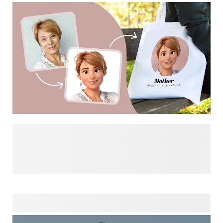
op het gezicht van de ontvanger zal toveren!
Tover je dierbare foto's met onze leuke AI-filters om in
geweldige gepersonaliseerde cadeaus. Tover
familieportretten om in vrolijke karikaturen, van mama tot
papa en zelfs oma! Verken de mogelijkheden die we voor je
klaar hebben liggen. Met slechts één klik kunt je jouw foto's
verbeteren met leuke effecten en zo unieke cadeautjes
creëren die een glimlach op het gezicht van je dierbaren
toveren.