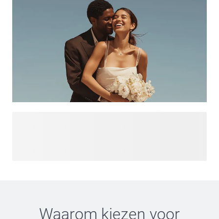
Gefeliciteerd met jullie verloving! Je partner en jij hebben
besloten om de rest van jullie leven samen door te brengen
en smartphoto is hier om te helpen met de voorbereidingen
van die ene speciale dag! Ontdek onze trouwkaarten, save
the date producten, bruiloft decoratie, bedankjes en nog
veel meer leuke producten, die je personaliseert met jouw
foto's, teksten en onze speciale bruiloft designs. Laten we
er samen een onvergetelijke dag van maken!
Waarom kiezen voor