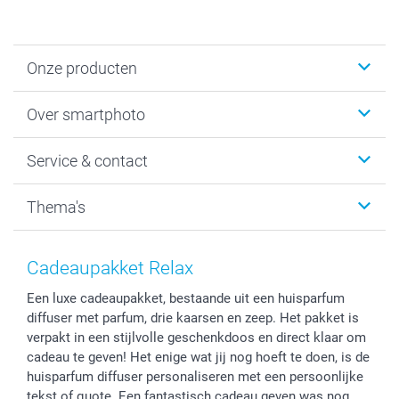
Onze producten
Foto's afdrukken
Over smartphoto
Fotoboeken
Wanddecoratie
smartphoto
Service & contact
Fotocadeaus
Vacatures
Kalenders & agenda's
Sitemap
Service & Contact
Thema's
Kaarten
Bestelproces
Tevredenheidsgarantie
Voorwaarden
Mijn account
Kerst
Herroepingsrecht
Mijn orderstatus
Baby
Cadeaupakket Relax
Privacy
smartbonus
Moederdag
Een luxe cadeaupakket, bestaande uit een huisparfum
Cookiebeleid
smartfriends
Vaderdag
diffuser met parfum, drie kaarsen en zeep. Het pakket is
Reviews
service@smartphoto.nl
Huwelijk
verpakt in een stijlvolle geschenkdoos en direct klaar om
Prijslijst
Affiliate partnerprogramma
cadeau te geven! Het enige wat jij nog hoeft te doen, is de
Investor Relations
Partnerships
huisparfum diffuser personaliseren met een persoonlijke
tekst of quote. Een fantastisch cadeau geven was nog