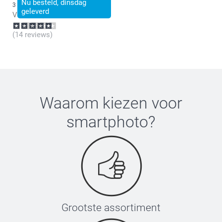
Nu besteld, dinsdag
3 varianten
geleverd
Vanaf
26,99
(14 reviews)
Waarom kiezen voor
smartphoto
?
Grootste assortiment