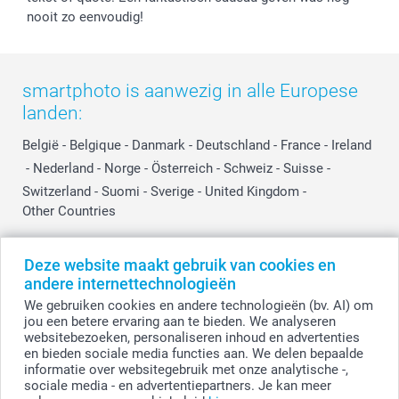
Influencer partnerprogramma
nooit zo eenvoudig!
smartphoto is aanwezig in alle Europese
landen:
België
-
Belgique
-
Danmark
-
Deutschland
-
France
-
Ireland
-
Nederland
-
Norge
-
Österreich
-
Schweiz
-
Suisse
-
Switzerland
-
Suomi
-
Sverige
-
United Kingdom
-
Other Countries
Deze website maakt gebruik van cookies en
Alle prijzen zijn in EURO (€) inclusief BTW en exclusief verzendkosten.
andere internettechnologieën
We gebruiken cookies en andere technologieën (bv. AI) om
jou een betere ervaring aan te bieden. We analyseren
websitebezoeken, personaliseren inhoud en advertenties
© smartphoto group. Alle rechten voorbehouden.
Disclaimer
en bieden sociale media functies aan. We delen bepaalde
informatie over websitegebruik met onze analytische -,
sociale media - en advertentiepartners. Je kan meer