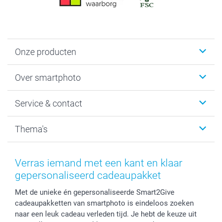
Onze producten
Foto's afdrukken
Over smartphoto
Fotoboeken
Wanddecoratie
smartphoto
Service & contact
Fotocadeaus
Vacatures
Kalenders & agenda's
Sitemap
Service & Contact
Thema's
Kaarten
Bestelproces
Tevredenheidsgarantie
Voorwaarden
Mijn account
Kerst
Herroepingsrecht
Mijn orderstatus
Baby
Verras iemand met een kant en klaar
Privacy
smartbonus
Moederdag
gepersonaliseerd cadeaupakket
Cookiebeleid
smartfriends
Vaderdag
Met de unieke én gepersonaliseerde Smart2Give
Reviews
service@smartphoto.nl
Huwelijk
cadeaupakketten van smartphoto is eindeloos zoeken
Prijslijst
Affiliate partnerprogramma
naar een leuk cadeau verleden tijd. Je hebt de keuze uit