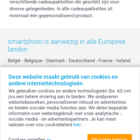
Investor Relations
Partnerships
verschillende cadeaupakketten die geschikt zijn voor
Influencer partnerprogramma
diverse gelegenheden. In alle cadeaupakketten zit
minimaal één gepersonaliseerd product.
smartphoto is aanwezig in alle Europese
landen:
België
-
Belgique
-
Danmark
-
Deutschland
-
France
-
Ireland
-
Nederland
-
Norge
-
Österreich
-
Schweiz
-
Suisse
-
Deze website maakt gebruik van cookies en
Switzerland
-
Suomi
-
Sverige
-
United Kingdom
-
andere internettechnologieën
Other Countries
We gebruiken cookies en andere technologieën (bv. AI) om
jou een betere ervaring aan te bieden. We analyseren
websitebezoeken, personaliseren inhoud en advertenties
Alle prijzen zijn in EURO (€) inclusief BTW en exclusief verzendkosten.
en bieden sociale media functies aan. We delen bepaalde
informatie over websitegebruik met onze analytische -,
sociale media - en advertentiepartners. Je kan meer
nalezen over ons cookiebeleid
hier
.
© smartphoto group. Alle rechten voorbehouden.
Disclaimer
Cookies instellen
Alle cookies toestaan