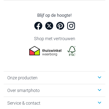
Blijf op de hoogte!
Shop met vertrouwen
Onze producten
Foto's afdrukken
Over smartphoto
Fotoboeken
Wanddecoratie
smartphoto
Service & contact
Fotocadeaus
Vacatures