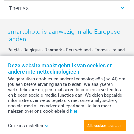
Kalenders & agenda's
Sitemap
Service & Contact
Thema's
Kaarten
Bestelproces
Tevredenheidsgarantie
Voorwaarden
Mijn account
Kerst
Herroepingsrecht
Mijn orderstatus
Baby
smartphoto is aanwezig in alle Europese
Privacy
smartbonus
Moederdag
landen:
Cookiebeleid
smartfriends
Vaderdag
Reviews
service@smartphoto.nl
Huwelijk
België
-
Belgique
-
Danmark
-
Deutschland
-
France
-
Ireland
Prijslijst
Affiliate partnerprogramma
-
Nederland
-
Norge
-
Österreich
-
Schweiz
-
Suisse
-
Deze website maakt gebruik van cookies en
Investor Relations
Partnerships
Switzerland
-
Suomi
-
Sverige
-
United Kingdom
-
andere internettechnologieën
Other Countries
Influencer partnerprogramma
We gebruiken cookies en andere technologieën (bv. AI) om
jou een betere ervaring aan te bieden. We analyseren
websitebezoeken, personaliseren inhoud en advertenties
Alle prijzen zijn in EURO (€) inclusief BTW en exclusief verzendkosten.
en bieden sociale media functies aan. We delen bepaalde
informatie over websitegebruik met onze analytische -,
sociale media - en advertentiepartners. Je kan meer
nalezen over ons cookiebeleid
hier
.
© smartphoto group. Alle rechten voorbehouden.
Disclaimer
Cookies instellen
Alle cookies toestaan