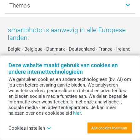
Thema's
Kaarten
Bestelproces
Tevredenheidsgarantie
Voorwaarden
Mijn account
Kerst
Herroepingsrecht
Mijn orderstatus
Baby
smartphoto is aanwezig in alle Europese
Privacy
smartbonus
Moederdag
landen:
Cookiebeleid
smartfriends
Vaderdag
Reviews
service@smartphoto.nl
Huwelijk
België
-
Belgique
-
Danmark
-
Deutschland
-
France
-
Ireland
Prijslijst
Affiliate partnerprogramma
-
Nederland
-
Norge
-
Österreich
-
Schweiz
-
Suisse
-
Deze website maakt gebruik van cookies en
Investor Relations
Partnerships
Switzerland
-
Suomi
-
Sverige
-
United Kingdom
-
andere internettechnologieën
Other Countries
Influencer partnerprogramma
We gebruiken cookies en andere technologieën (bv. AI) om
jou een betere ervaring aan te bieden. We analyseren
websitebezoeken, personaliseren inhoud en advertenties
Alle prijzen zijn in EURO (€) inclusief BTW en exclusief verzendkosten.
en bieden sociale media functies aan. We delen bepaalde
informatie over websitegebruik met onze analytische -,
sociale media - en advertentiepartners. Je kan meer
nalezen over ons cookiebeleid
hier
.
© smartphoto group. Alle rechten voorbehouden.
Disclaimer
Cookies instellen
Alle cookies toestaan