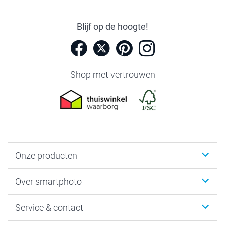
Blijf op de hoogte!
Shop met vertrouwen
Onze producten
Foto's afdrukken
Over smartphoto
Fotoboeken
Wanddecoratie
smartphoto
Service & contact
Fotocadeaus
Vacatures
Kalenders & agenda's
Sitemap
Service & Contact