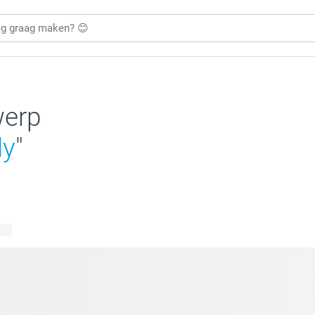
werp
ly
"
ten