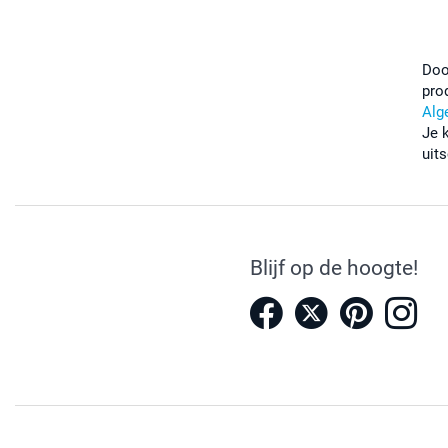
Doo
pro
Alg
Je 
uits
Blijf op de hoogte!