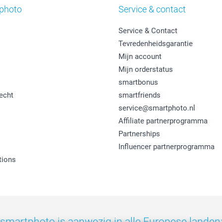
photo
Service & contact
Service & Contact
Tevredenheidsgarantie
Mijn account
Mijn orderstatus
smartbonus
echt
smartfriends
service@smartphoto.nl
Affiliate partnerprogramma
Partnerships
Influencer partnerprogramma
tions
smartphoto is aanwezig in alle Europese landen