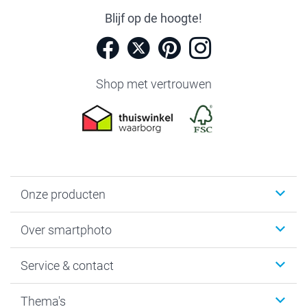
Blijf op de hoogte!
Shop met vertrouwen
Onze producten
Foto's afdrukken
Over smartphoto
Fotoboeken
Wanddecoratie
smartphoto
Service & contact
Fotocadeaus
Vacatures
Kalenders & agenda's
Sitemap
Service & Contact
Thema's
Kaarten
Bestelproces
Tevredenheidsgarantie