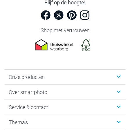
Blijf op de hoogte!
Shop met vertrouwen
Onze producten
Foto's afdrukken
Over smartphoto
Fotoboeken
Wanddecoratie
smartphoto
Service & contact
Fotocadeaus
Vacatures
Kalenders & agenda's
Sitemap
Service & Contact
Thema's
Kaarten
Bestelproces
Tevredenheidsgarantie