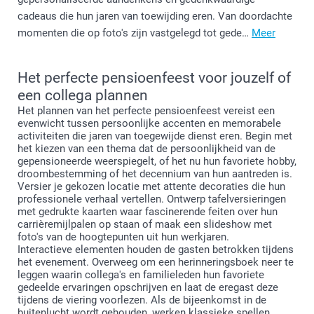
cadeaus die hun jaren van toewijding eren. Van doordachte
momenten die op foto's zijn vastgelegd tot gede…
Meer
Het perfecte pensioenfeest voor jouzelf of
een collega plannen
Het plannen van het perfecte pensioenfeest vereist een
evenwicht tussen persoonlijke accenten en memorabele
activiteiten die jaren van toegewijde dienst eren. Begin met
het kiezen van een thema dat de persoonlijkheid van de
gepensioneerde weerspiegelt, of het nu hun favoriete hobby,
droombestemming of het decennium van hun aantreden is.
Versier je gekozen locatie met attente decoraties die hun
professionele verhaal vertellen. Ontwerp tafelversieringen
met gedrukte kaarten waar fascinerende feiten over hun
carrièremijlpalen op staan of maak een slideshow met
foto's van de hoogtepunten uit hun werkjaren.
Interactieve elementen houden de gasten betrokken tijdens
het evenement. Overweeg om een herinneringsboek neer te
leggen waarin collega's en familieleden hun favoriete
gedeelde ervaringen opschrijven en laat de eregast deze
tijdens de viering voorlezen. Als de bijeenkomst in de
buitenlucht wordt gehouden, werken klassieke spellen