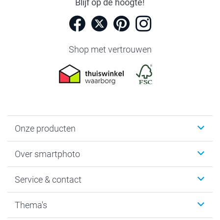
Blijf op de hoogte!
Shop met vertrouwen
Onze producten
Foto's afdrukken
Over smartphoto
Fotoboeken
Wanddecoratie
smartphoto
Service & contact
Fotocadeaus
Vacatures
Kalenders & agenda's
Sitemap
Service & Contact
Thema's
Kaarten
Bestelproces
Tevredenheidsgarantie