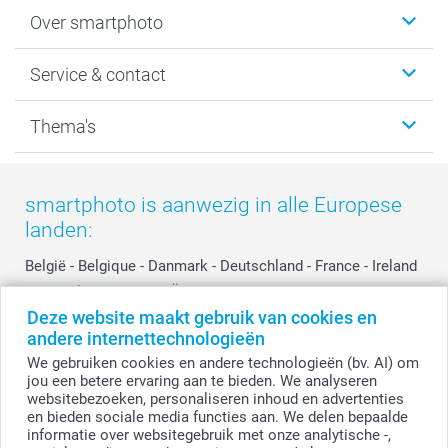
Foto's afdrukken
Over smartphoto
Fotoboeken
Wanddecoratie
smartphoto
Service & contact
Fotocadeaus
Vacatures
Kalenders & agenda's
Sitemap
Service & Contact
Thema's
Kaarten
Bestelproces
Tevredenheidsgarantie
Voorwaarden
Mijn account
Kerst
Herroepingsrecht
Mijn orderstatus
Baby
smartphoto is aanwezig in alle Europese
Privacy
smartbonus
Moederdag
landen:
Cookiebeleid
smartfriends
Vaderdag
Reviews
service@smartphoto.nl
Huwelijk
België
-
Belgique
-
Danmark
-
Deutschland
-
France
-
Ireland
Prijslijst
Affiliate partnerprogramma
-
Nederland
-
Norge
-
Österreich
-
Schweiz
-
Suisse
-
Investor Relations
Partnerships
Deze website maakt gebruik van cookies en
Switzerland
-
Suomi
-
Sverige
-
United Kingdom
-
andere internettechnologieën
Other Countries
Influencer partnerprogramma
We gebruiken cookies en andere technologieën (bv. AI) om
jou een betere ervaring aan te bieden. We analyseren
websitebezoeken, personaliseren inhoud en advertenties
Alle prijzen zijn in EURO (€) inclusief BTW en exclusief verzendkosten.
en bieden sociale media functies aan. We delen bepaalde
informatie over websitegebruik met onze analytische -,