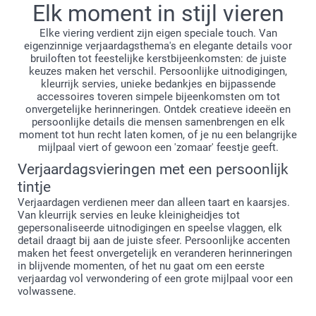
Elk moment in stijl vieren
benodigdheden om je feest onvergetelijk te maken.
Elke viering verdient zijn eigen speciale touch. Van
eigenzinnige verjaardagsthema's en elegante details voor
bruiloften tot feestelijke kerstbijeenkomsten: de juiste
keuzes maken het verschil. Persoonlijke uitnodigingen,
kleurrijk servies, unieke bedankjes en bijpassende
accessoires toveren simpele bijeenkomsten om tot
onvergetelijke herinneringen. Ontdek creatieve ideeën en
persoonlijke details die mensen samenbrengen en elk
moment tot hun recht laten komen, of je nu een belangrijke
mijlpaal viert of gewoon een 'zomaar' feestje geeft.
Verjaardagsvieringen met een persoonlijk
tintje
Verjaardagen verdienen meer dan alleen taart en kaarsjes.
Van kleurrijk servies en leuke kleinigheidjes tot
gepersonaliseerde uitnodigingen en speelse vlaggen, elk
detail draagt bij aan de juiste sfeer. Persoonlijke accenten
maken het feest onvergetelijk en veranderen herinneringen
in blijvende momenten, of het nu gaat om een eerste
verjaardag vol verwondering of een grote mijlpaal voor een
volwassene.