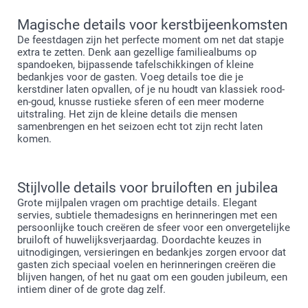
Magische details voor kerstbijeenkomsten
De feestdagen zijn het perfecte moment om net dat stapje
extra te zetten. Denk aan gezellige familiealbums op
spandoeken, bijpassende tafelschikkingen of kleine
bedankjes voor de gasten. Voeg details toe die je
kerstdiner laten opvallen, of je nu houdt van klassiek rood-
en-goud, knusse rustieke sferen of een meer moderne
uitstraling. Het zijn de kleine details die mensen
samenbrengen en het seizoen echt tot zijn recht laten
komen.
Stijlvolle details voor bruiloften en jubilea
Grote mijlpalen vragen om prachtige details. Elegant
servies, subtiele themadesigns en herinneringen met een
persoonlijke touch creëren de sfeer voor een onvergetelijke
bruiloft of huwelijksverjaardag. Doordachte keuzes in
uitnodigingen, versieringen en bedankjes zorgen ervoor dat
gasten zich speciaal voelen en herinneringen creëren die
blijven hangen, of het nu gaat om een gouden jubileum, een
intiem diner of de grote dag zelf.