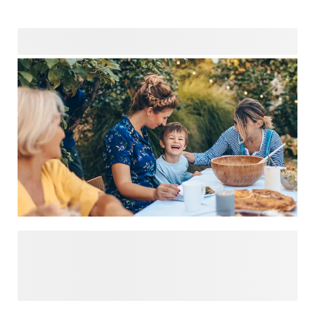
Ben je een verjaardag, bruiloft, babyshower of zomaar een
gezellig dagje samen aan het plannen? Onze
gepersonaliseerde feestartikelen bieden alles wat je nodig
hebt om van elk evenement een onvergetelijk feest te
maken. Van gepersonaliseerde uitnodigingen die direct de