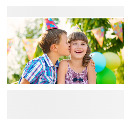
toon zetten tot eigenzinnige thema's, kleurrijke vlaggetjes,
versieringen en speelse traktaties: onze essentials maken
elke bijeenkomst stijlvol en persoonlijk. Ontdek onze
feestartikelen en creëer herinneringen die je gasten zullen
koesteren, of je nu een mijlpaal viert of simpelweg een
normale dag wat vrolijker wilt maken.
Plan het perfecte feest met onze verjaardagscollectie. Of je
nu een leuke kinderverjaardag organiseert of een stijlvol
feest voor volwassenen, je vindt alles wat je nodig hebt op
één plek. Van creatieve verjaardagsuitnodigingen en
feestelijke feestversieringen tot attente cadeaus en
gedenkwaardige verjaardagsartikelen - ontdek alle