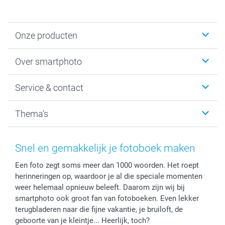
Onze producten
Foto's afdrukken
Over smartphoto
Fotoboeken
Wanddecoratie
smartphoto
Service & contact
Fotocadeaus
Vacatures
Kalenders & agenda's
Sitemap
Service & Contact
Thema's
Kaarten
Bestelproces
Tevredenheidsgarantie
Voorwaarden
Mijn account
Kerst
Herroepingsrecht
Mijn orderstatus
Baby
Snel en gemakkelijk je fotoboek maken
Privacy
smartbonus
Moederdag
Een foto zegt soms meer dan 1000 woorden. Het roept
Cookiebeleid
smartfriends
Vaderdag
herinneringen op, waardoor je al die speciale momenten
Reviews
service@smartphoto.nl
Huwelijk
weer helemaal opnieuw beleeft. Daarom zijn wij bij
Prijslijst
Affiliate partnerprogramma
smartphoto ook groot fan van fotoboeken. Even lekker
Investor Relations
Partnerships
terugbladeren naar die fijne vakantie, je bruiloft, de
geboorte van je kleintje... Heerlijk, toch?
Influencer partnerprogramma