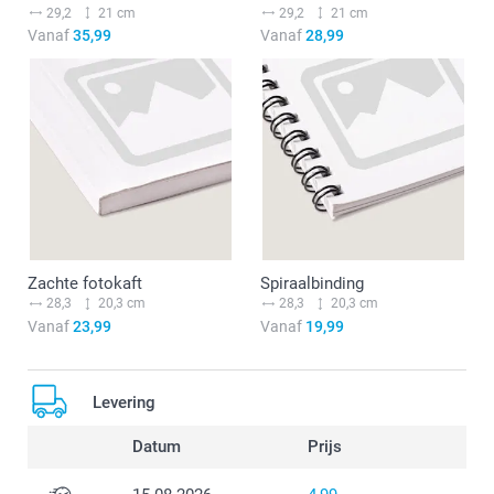
29,2
21 cm
29,2
21 cm
Vanaf
35,99
Vanaf
28,99
Zachte fotokaft
Spiraalbinding
28,3
20,3 cm
28,3
20,3 cm
Vanaf
23,99
Vanaf
19,99
Levering
Datum
Prijs