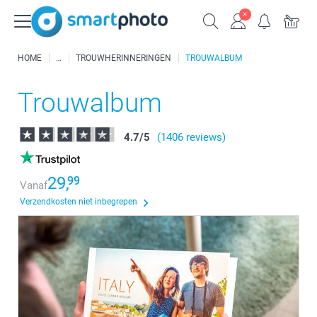
HOME
TROUWHERINNERINGEN
TROUWALBUM
Trouwalbum
4.7
/
5
(1406 reviews)
29,
99
Vanaf
Verzendkosten niet inbegrepen