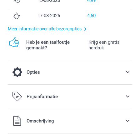
15-08-2026
4,99
17-08-2026
4,50
Meer informatie over alle bezorgopties
Heb je een taalfoutje
Krijg een gratis
gemaakt?
herdruk
Opties
Maak je fotoboek nog luxueuzer door te
Prijsinformatie
kiezen voor Premium glanzend of Premium
mat papier
Alle prijzen zijn in EURO (€) inclusief BTW en exclusief
Omschrijving
verzendkosten.
0,20 / stuk
Vanaf
Opties, prijzen en beschikbaarheid