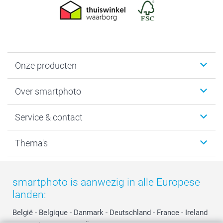
Onze producten
Foto's afdrukken
Over smartphoto
Fotoboeken
Wanddecoratie
smartphoto
Service & contact
Fotocadeaus
Vacatures
Kalenders & agenda's
Sitemap
Service & Contact
Thema's
Kaarten
Bestelproces
Tevredenheidsgarantie
Voorwaarden
Mijn account
Kerst
Herroepingsrecht
Mijn orderstatus
Baby
smartphoto is aanwezig in alle Europese
Privacy
smartbonus
Moederdag
landen:
Cookiebeleid
smartfriends
Vaderdag
Reviews
service@smartphoto.nl
Huwelijk
België
-
Belgique
-
Danmark
-
Deutschland
-
France
-
Ireland