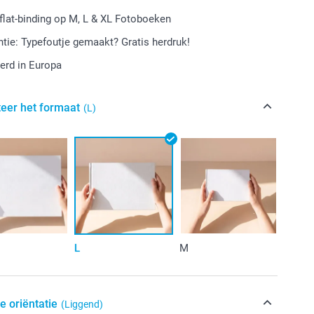
-flat-binding op M, L & XL Fotoboeken
tie: Typefoutje gemaakt? Gratis herdruk!
erd in Europa
teer het formaat
(L)
L
M
e oriëntatie
(Liggend)