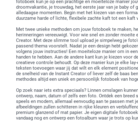
fotoboek kun je op een prachtige en moeiteloze manier jouw
droomvakantie, je trouwdag, het eerste jaar van je baby of
alledaagse momenten. Begin met het kiezen van een formaat
duurzame harde of lichte, flexibele zachte kaft tot een kaft 
Met twee unieke methoden om jouw fotoboek te maken, heb 
herinneringen vereeuwigt. Voor wie snel en zonder moeite een
Creator. Met deze slimme tool upload je simpelweg je foto'
passend thema voorstelt. Nadat je een design hebt gekoze
volgens jouw instructies! Een moeiteloze manier om in een
handen te hebben. Aan de andere kant kun je kiezen voor de
creatieve controle behoudt. Op deze manier kun je elke lay-o
teksten toevoegen waar jij dat wilt en elk element positione
de snelheid van de Instant Creator of liever zelf de baas be
methodes altijd een uniek en persoonlijk fotoboek van ho
Op zoek naar iets extra speciaals? Linnen omslagen kunnen
ontwerp, naam, datum of zelfs een foto. Ontdek een breed sc
speels en modern, allemaal eenvoudig aan te passen met je e
afbeeldingen zullen schitteren in rijke kleuren en verbluffe
premium glanzend of mat papier. Je eigen digitale fotoboek
vandaag nog en ontwerp een fotoalbum waar je trots op kunt