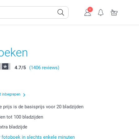
oeken
4.7
/
5
(1406 reviews)
t inbegrepen
 prijs is de basisprijs voor
20
bladzijden
den tot
100
bladzijden
xtra bladzijde
fotoboek in slechts enkele minuten