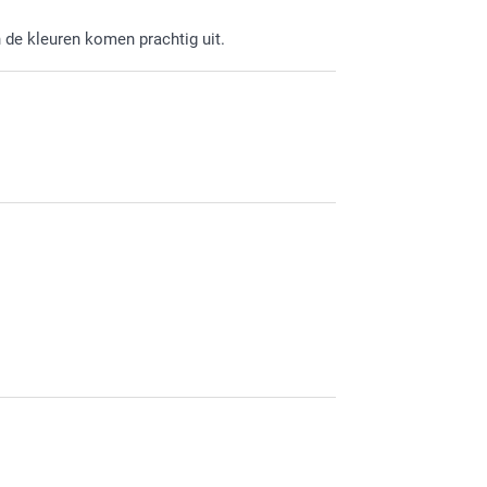
kleiner 
cursor. 
n de kleuren komen prachtig uit.
waarsch
Zie je h
dus niet
Log in o
Sla in h
aangepa
Klik op 
tweede c
Je vindt