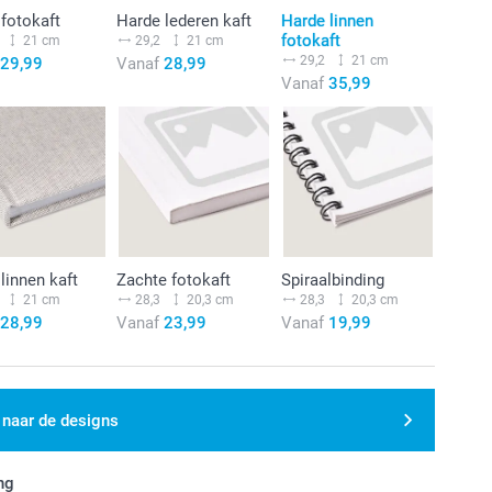
fotokaft
Harde lederen kaft
Harde linnen
fotokaft
21 cm
29,2
21 cm
29,2
21 cm
29,99
Vanaf
28,99
Vanaf
35,99
linnen kaft
Zachte fotokaft
Spiraalbinding
21 cm
28,3
20,3 cm
28,3
20,3 cm
28,99
Vanaf
23,99
Vanaf
19,99
 naar de designs
ng