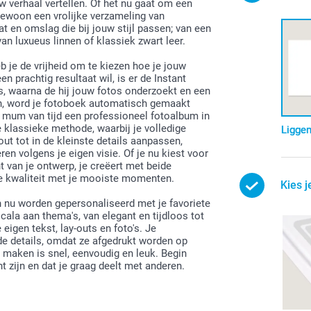
 verhaal vertellen. Of het nu gaat om een
 gewoon een vrolijke verzameling van
 en omslag die bij jouw stijl passen; van een
van luxueus linnen of klassiek zwart leer.
je de vrijheid om te kiezen hoe je jouw
 prachtig resultaat wil, is er de Instant
s, waarna de hij jouw fotos onderzoekt en een
n, word je fotoboek automatisch gemaakt
 mum van tijd een professioneel fotoalbum in
 klassieke methode, waarbij je volledige
Ligge
ut tot in de kleinste details aanpassen,
ren volgens je eigen visie. Of je nu kiest voor
nt van je ontwerp, je creëert met beide
ge kwaliteit met je mooiste momenten.
Kies j
 nu worden gepersonaliseerd met je favoriete
ala aan thema's, van elegant en tijdloos tot
igen tekst, lay-outs en foto's. Je
nde details, omdat ze afgedrukt worden op
 maken is snel, eenvoudig en leuk. Begin
 zijn en dat je graag deelt met anderen.