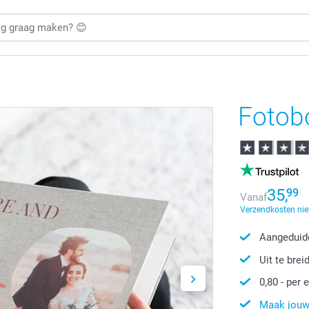
Fotob
35,
99
Vanaf
Verzendkosten nie
Aangeduide
Uit te brei
0,80
- per e
Maak jouw 