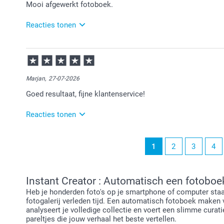
Mooi afgewerkt fotoboek.
Reacties tonen
03-08-2026
12:15
Veel plezier van de fotoboeken!
Marjan,
27-07-2026
Goed resultaat, fijne klantenservice!
Reacties tonen
28-07-2026
1
2
3
4
14:23
Heel veel plezier van het fotoboek!
Instant Creator : Automatisch een fotobo
Heb je honderden foto's op je smartphone of computer staan,
fotogalerij verleden tijd. Een automatisch fotoboek maken v
analyseert je volledige collectie en voert een slimme curati
pareltjes die jouw verhaal het beste vertellen.