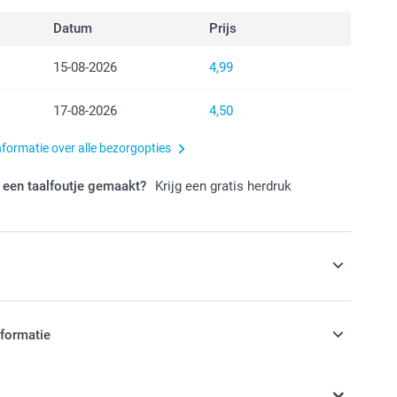
Datum
Prijs
15-08-2026
4,99
17-08-2026
4,50
nformatie over alle bezorgopties
 een taalfoutje gemaakt?
Krijg een gratis herdruk
s
toboek nog luxueuzer door te kiezen voor
nformatie
lanzend of Premium mat papier
stuk
jn in EURO (€) inclusief BTW en exclusief verzendkosten.