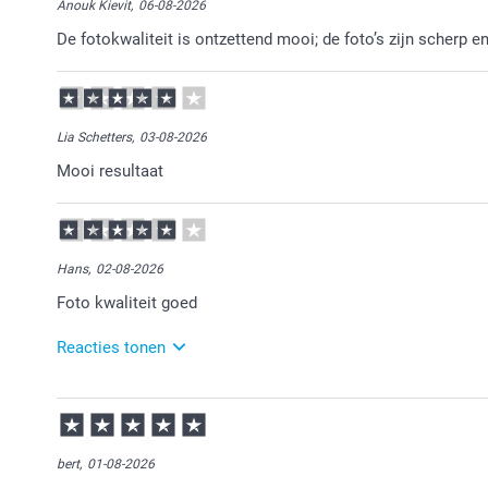
Anouk Kievit,
06-08-2026
De fotokwaliteit is ontzettend mooi; de foto’s zijn scherp e
Lia Schetters,
03-08-2026
Mooi resultaat
Hans,
02-08-2026
Foto kwaliteit goed
Reacties tonen
03-08-2026
12:14
Veel plezier van de fotoboeken!
bert,
01-08-2026