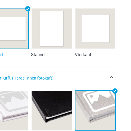
nd
Staand
Vierkant
e kaft
(Harde linnen fotokaft)