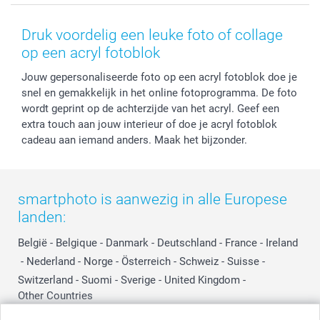
Voorwaarden
Mijn account
Kerst
Herroepingsrecht
Mijn orderstatus
Baby
Druk voordelig een leuke foto of collage
Privacy
smartbonus
Moederdag
op een acryl fotoblok
Cookiebeleid
smartfriends
Vaderdag
Jouw gepersonaliseerde foto op een acryl fotoblok doe je
Reviews
service@smartphoto.nl
Huwelijk
snel en gemakkelijk in het online fotoprogramma. De foto
Prijslijst
Affiliate partnerprogramma
wordt geprint op de achterzijde van het acryl. Geef een
Investor Relations
Partnerships
extra touch aan jouw interieur of doe je acryl fotoblok
Influencer partnerprogramma
cadeau aan iemand anders. Maak het bijzonder.
smartphoto is aanwezig in alle Europese
landen:
België
-
Belgique
-
Danmark
-
Deutschland
-
France
-
Ireland
-
Nederland
-
Norge
-
Österreich
-
Schweiz
-
Suisse
-
Switzerland
-
Suomi
-
Sverige
-
United Kingdom
-
Other Countries