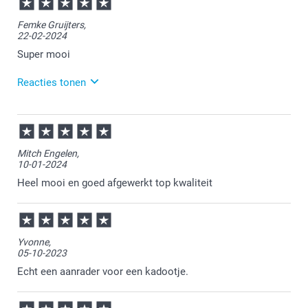
Femke Gruijters,
22-02-2024
Super mooi
Reacties tonen
23-02-2024
10:45
Bedankt voor je review. Fijn te vernemen dat je
Mitch Engelen,
tevreden bent over je foto op acryl.
10-01-2024
Heel veel plezier ervan en wellicht tot een volgende
keer!
Heel mooi en goed afgewerkt top kwaliteit
Yvonne,
05-10-2023
Echt een aanrader voor een kadootje.