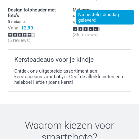
Design fotohouder met
Muismat
Nu besteld, dinsdag
foto's
4 varianten
geleverd
5 varianten
Vanaf
10,99
Vanaf
12,99
(86 reviews)
(6 reviews)
Kerstcadeaus voor je kindje
Ontdek ons uitgebreide assortiment aan
kerstcadeaus voor baby's. Geef de allerkleinsten een
heleboel liefde tijdens kerst!
Waarom kiezen voor
smartphoto
?