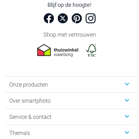
Blijf op de hoogte!
Shop met vertrouwen
Onze producten
Foto's afdrukken
Over smartphoto
Fotoboeken
Wanddecoratie
smartphoto
Service & contact
Fotocadeaus
Vacatures
Kalenders & agenda's
Sitemap
Service & Contact
Thema's
Kaarten
Bestelproces
Tevredenheidsgarantie