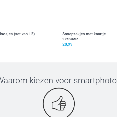
14,99 / stuk
Alle prijzen zi
Opties, prijzen
Deel je zakjes 
oosjes (set van 12)
Snoepzakjes met kaartje
2 varianten
2 kg
20,99
Hartjes: fr
Gummibeertje
Hier vind je
Waarom kiezen voor
smartphoto
Vul je zak
12,00 / stuk
Opties, prijzen