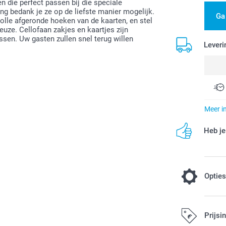
n die perfect passen bij die speciale
g bedank je ze op de liefste manier mogelijk.
Ga
olle afgeronde hoeken van de kaarten, en stel
uze. Cellofaan zakjes en kaartjes zijn
ssen. Uw gasten zullen snel terug willen
Leveri
Meer i
Heb je
Optie
Vul je zak
Prijsi