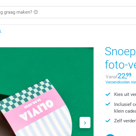
L
Snoep
foto-v
22,
99
Vanaf
Verzendkosten nie
Kies uit v
Inclusief 
klein cade
Zelf verde