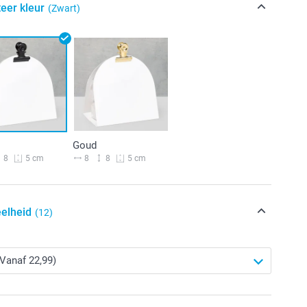
eer kleur
(Zwart)
Goud
8
8
8
5 cm
5 cm
elheid
(12)