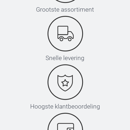
Deel je zakjes 
Grootste assortiment
1 kg
Hartjes: fr
Gummibeertje
Hier vind je
Snelle levering
Hoogste klantbeoordeling