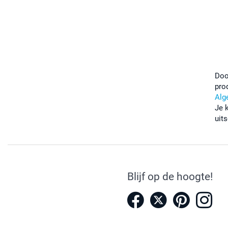
Doo
pro
Alg
Je 
uits
Blijf op de hoogte!