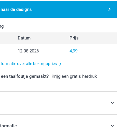
 naar de designs
ng
Datum
Prijs
12-08-2026
4,99
nformatie over alle bezorgopties
 een taalfoutje gemaakt?
Krijg een gratis herdruk
s
jes met lekkere snoepjes
nformatie