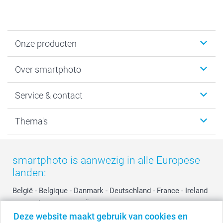
Onze producten
Foto's afdrukken
Over smartphoto
Fotoboeken
Wanddecoratie
smartphoto
Service & contact
Fotocadeaus
Vacatures
Kalenders & agenda's
Sitemap
Service & Contact
Thema's
Kaarten
Bestelproces
Tevredenheidsgarantie
Voorwaarden
Mijn account
Kerst
Herroepingsrecht
Mijn orderstatus
Baby
smartphoto is aanwezig in alle Europese
Privacy
smartbonus
Moederdag
landen:
Cookiebeleid
smartfriends
Vaderdag
Reviews
service@smartphoto.nl
Huwelijk
België
-
Belgique
-
Danmark
-
Deutschland
-
France
-
Ireland
Prijslijst
Affiliate partnerprogramma
-
Nederland
-
Norge
-
Österreich
-
Schweiz
-
Suisse
-
Deze website maakt gebruik van cookies en
Investor Relations
Partnerships
Switzerland
-
Suomi
-
Sverige
-
United Kingdom
-