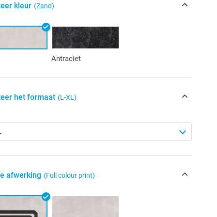
eer kleur
(Zand)
Antraciet
teer het formaat
(L-XL)
de afwerking
(Full colour print)