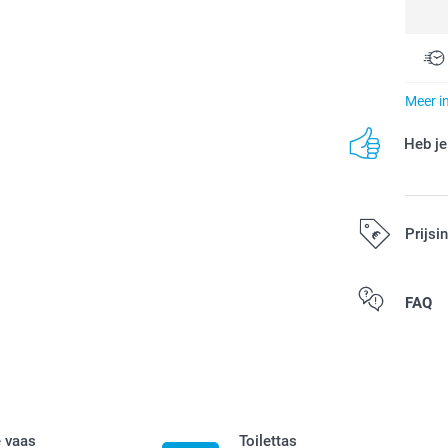
Meer i
Heb je
Prijsi
Alle prijzen zi
FAQ
 vaas
Toilettas