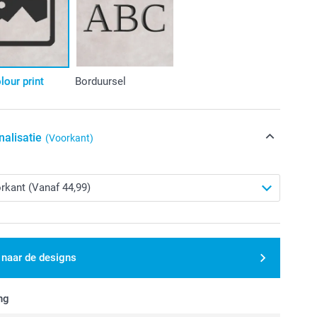
olour print
Borduursel
nalisatie
(Voorkant)
 naar de designs
ng