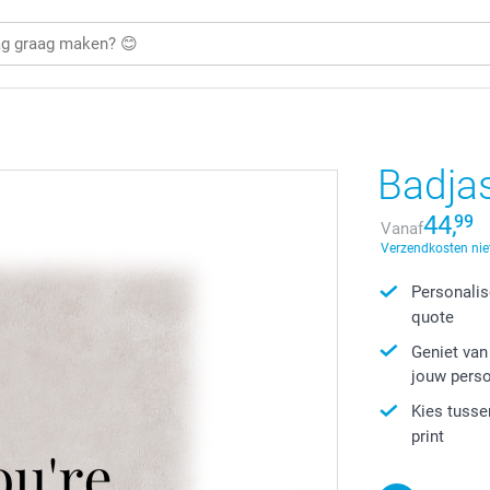
Badja
44,
99
Vanaf
Verzendkosten nie
Personalis
quote
Geniet van
jouw perso
Kies tusse
print