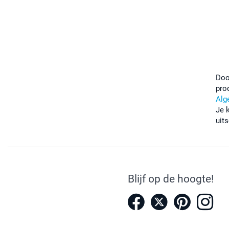
Doo
pro
Alg
Je 
uits
Blijf op de hoogte!