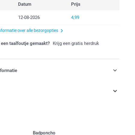
Datum
Prijs
12-08-2026
4,99
nformatie over alle bezorgopties
 een taalfoutje gemaakt?
Krijg een gratis herdruk
nformatie
jn in EURO (€) inclusief BTW en exclusief verzendkosten.
Badponcho