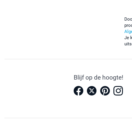
Doo
pro
Alg
Je 
uits
Blijf op de hoogte!