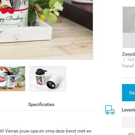
Zeepd
14,5
Vanaf
Ga
Specificaties
Leveri
cht! Verras jouw opa en oma deze kerst met en