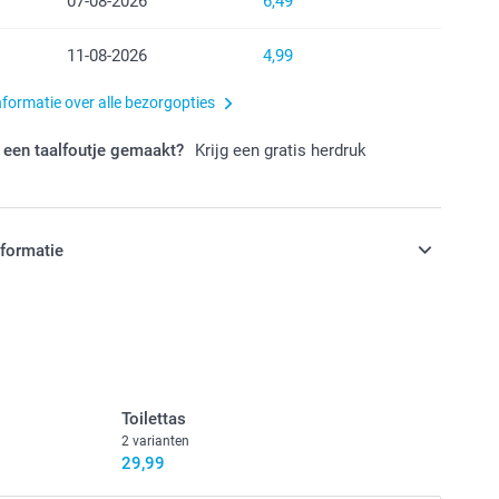
07-08-2026
6,49
11-08-2026
4,99
nformatie over alle bezorgopties
 een taalfoutje gemaakt?
Krijg een gratis herdruk
nformatie
jn in EURO (€) inclusief BTW en exclusief verzendkosten.
Toilettas
2 varianten
29,99