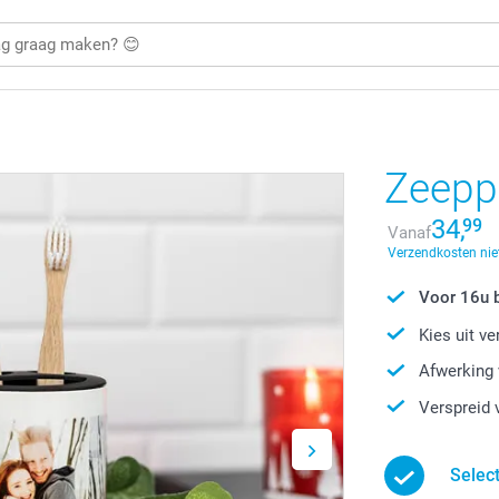
Zeepp
34,
99
Vanaf
Verzendkosten nie
Voor 16u b
Kies uit v
Afwerking 
Verspreid 
Selec