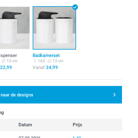
ispenser
Badkamerset
7,5 cm
14,5
7,5 cm
22,99
Vanaf
34,99
 naar de designs
ng
Datum
Prijs