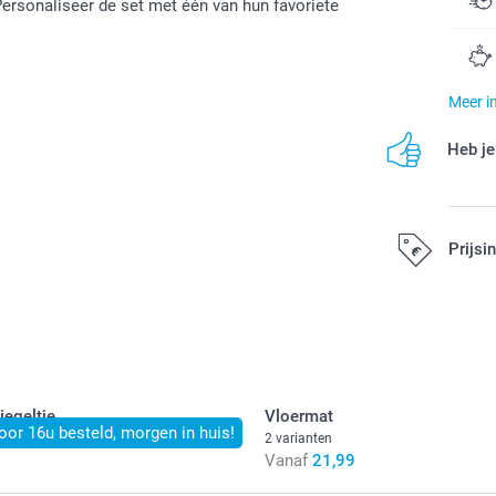
ersonaliseer de set met één van hun favoriete
Meer i
Heb je
Prijsi
Alle prijzen zi
egeltje
Vloermat
oor 16u besteld, morgen in huis!
2 varianten
Vanaf
21,99