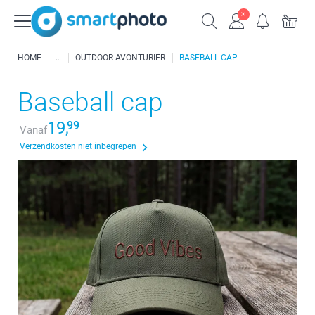
HOME
OUTDOOR AVONTURIER
BASEBALL CAP
Baseball cap
19,
99
Vanaf
Verzendkosten niet inbegrepen