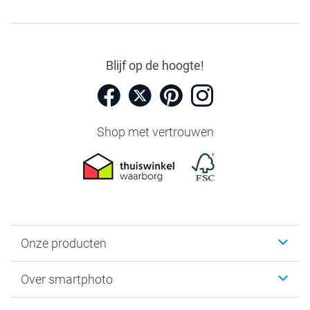
Blijf op de hoogte!
Shop met vertrouwen
Onze producten
Foto's afdrukken
Over smartphoto
Fotoboeken
Wanddecoratie
smartphoto