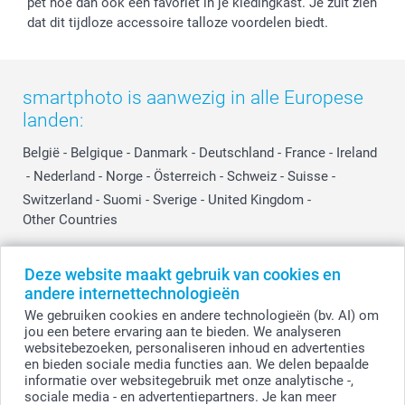
pet hoe dan ook een favoriet in je kledingkast. Je zult zien
dat dit tijdloze accessoire talloze voordelen biedt.
smartphoto is aanwezig in alle Europese
landen:
België
-
Belgique
-
Danmark
-
Deutschland
-
France
-
Ireland
-
Nederland
-
Norge
-
Österreich
-
Schweiz
-
Suisse
-
Switzerland
-
Suomi
-
Sverige
-
United Kingdom
-
Other Countries
Deze website maakt gebruik van cookies en
Alle prijzen zijn in EURO (€) inclusief BTW en exclusief verzendkosten.
andere internettechnologieën
We gebruiken cookies en andere technologieën (bv. AI) om
jou een betere ervaring aan te bieden. We analyseren
websitebezoeken, personaliseren inhoud en advertenties
© smartphoto group. Alle rechten voorbehouden.
Disclaimer
en bieden sociale media functies aan. We delen bepaalde
informatie over websitegebruik met onze analytische -,
sociale media - en advertentiepartners. Je kan meer