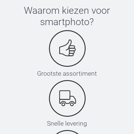
53-55 cm
Waarom kiezen voor
smartphoto
?
Wassen:
XS-S
Droger:
52-54 cm
Strijken:
Bleken:
S-M
54-56 cm
Grootste assortiment
M-L
56-58 cm
L-XL
58-60 cm
Snelle levering