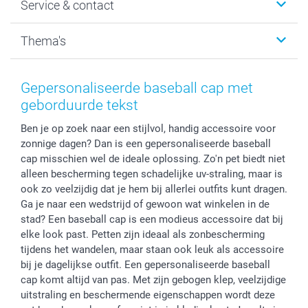
Service & contact
Fotocadeaus
Vacatures
Kalenders & agenda's
Sitemap
Service & Contact
Thema's
Kaarten
Bestelproces
Tevredenheidsgarantie
Voorwaarden
Mijn account
Kerst
Herroepingsrecht
Mijn orderstatus
Baby
Gepersonaliseerde baseball cap met
Privacy
smartbonus
Moederdag
geborduurde tekst
Cookiebeleid
smartfriends
Vaderdag
Ben je op zoek naar een stijlvol, handig accessoire voor
Reviews
service@smartphoto.nl
Huwelijk
zonnige dagen? Dan is een gepersonaliseerde baseball
Prijslijst
Affiliate partnerprogramma
cap misschien wel de ideale oplossing. Zo'n pet biedt niet
Investor Relations
Partnerships
alleen bescherming tegen schadelijke uv-straling, maar is
Influencer partnerprogramma
ook zo veelzijdig dat je hem bij allerlei outfits kunt dragen.
Ga je naar een wedstrijd of gewoon wat winkelen in de
stad? Een baseball cap is een modieus accessoire dat bij
elke look past. Petten zijn ideaal als zonbescherming
tijdens het wandelen, maar staan ook leuk als accessoire
bij je dagelijkse outfit. Een gepersonaliseerde baseball
cap komt altijd van pas. Met zijn gebogen klep, veelzijdige
uitstraling en beschermende eigenschappen wordt deze