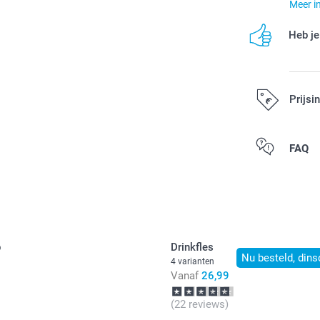
Meer i
Heb je
Prijsi
Alle prijzen zi
FAQ
p
Drinkfles
Nu besteld, dins
4 varianten
Vanaf
26,99
(22 reviews)