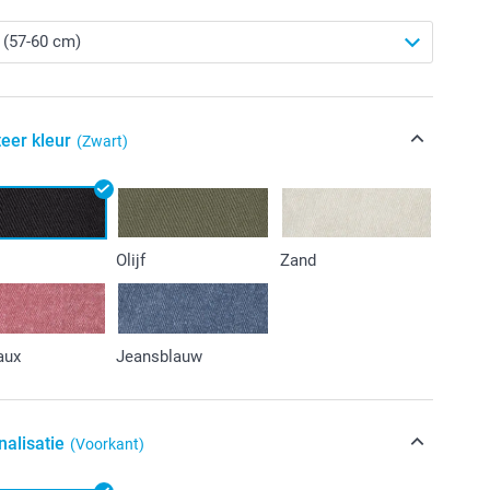
eer kleur
(Zwart)
Olijf
Zand
aux
Jeansblauw
nalisatie
(Voorkant)