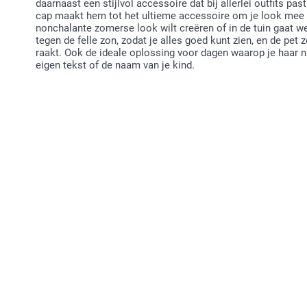
daarnaast een stijlvol accessoire dat bij allerlei outfits pa
cap maakt hem tot het ultieme accessoire om je look mee a
nonchalante zomerse look wilt creëren of in de tuin gaat 
tegen de felle zon, zodat je alles goed kunt zien, en de pet z
raakt. Ook de ideale oplossing voor dagen waarop je haar n
eigen tekst of de naam van je kind.