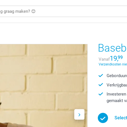
Baseb
19,
99
Vanaf
Verzendkosten nie
Geborduurd
Verkrijgbaa
Investeren
gemaakt v
Selec