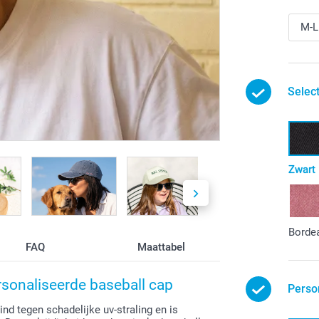
Select
Zwart
Borde
FAQ
Maattabel
rsonaliseerde baseball cap
Perso
nd tegen schadelijke uv-straling en is