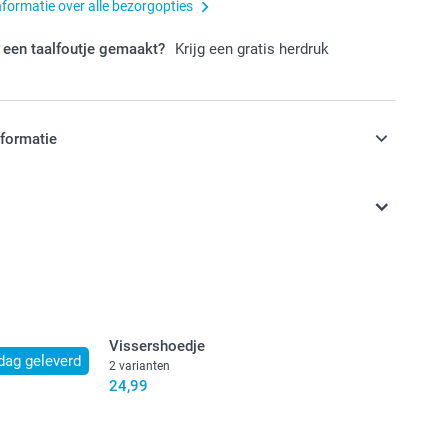
nformatie over alle bezorgopties
 een taalfoutje gemaakt?
Krijg een gratis herdruk
nformatie
jn in EURO (€) inclusief BTW en exclusief verzendkosten.
Vissershoedje
dag geleverd
2 varianten
24,99