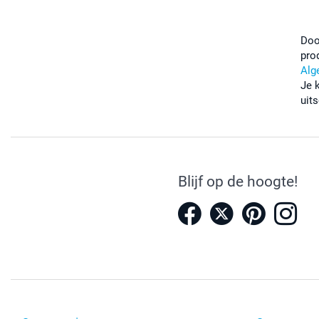
Doo
pro
Alg
Je 
uits
Blijf op de hoogte!