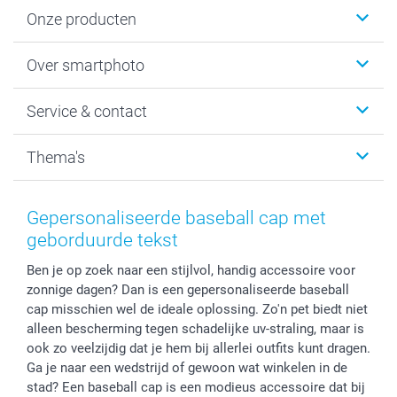
Onze producten
Foto's afdrukken
Over smartphoto
Fotoboeken
Wanddecoratie
smartphoto
Service & contact
Fotocadeaus
Vacatures
Kalenders & agenda's
Sitemap
Service & Contact
Thema's
Kaarten
Bestelproces
Tevredenheidsgarantie
Voorwaarden
Mijn account
Kerst
Herroepingsrecht
Mijn orderstatus
Baby
Gepersonaliseerde baseball cap met
Privacy
smartbonus
Moederdag
geborduurde tekst
Cookiebeleid
smartfriends
Vaderdag
Ben je op zoek naar een stijlvol, handig accessoire voor
Reviews
service@smartphoto.nl
Huwelijk
zonnige dagen? Dan is een gepersonaliseerde baseball
Prijslijst
Affiliate partnerprogramma
cap misschien wel de ideale oplossing. Zo'n pet biedt niet
Investor Relations
Partnerships
alleen bescherming tegen schadelijke uv-straling, maar is
Influencer partnerprogramma
ook zo veelzijdig dat je hem bij allerlei outfits kunt dragen.
Ga je naar een wedstrijd of gewoon wat winkelen in de
stad? Een baseball cap is een modieus accessoire dat bij