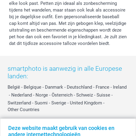
elke look past. Petten zijn ideaal als zonbescherming
tijdens het wandelen, maar staan ook leuk als accessoire
bij je dagelijkse outfit. Een gepersonaliseerde baseball
cap komt altijd van pas. Met zijn gebogen klep, veelzijdige
uitstraling en beschermende eigenschappen wordt deze
pet hoe dan ook een favoriet in je kledingkast. Je zult zien
dat dit tijdloze accessoire talloze voordelen biedt.
smartphoto is aanwezig in alle Europese
landen:
België
-
Belgique
-
Danmark
-
Deutschland
-
France
-
Ireland
-
Nederland
-
Norge
-
Österreich
-
Schweiz
-
Suisse
-
Switzerland
-
Suomi
-
Sverige
-
United Kingdom
-
Other Countries
Deze website maakt gebruik van cookies en
Alle prijzen zijn in EURO (€) inclusief BTW en exclusief verzendkosten.
andere internettechnologieën