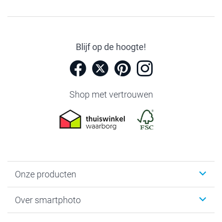
Blijf op de hoogte!
Shop met vertrouwen
Onze producten
Foto's afdrukken
Over smartphoto
Fotoboeken
Wanddecoratie
smartphoto