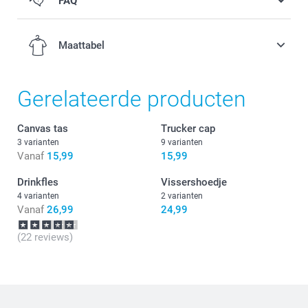
FAQ
Maattabel
Gerelateerde producten
2-4 jaar
Canvas tas
Trucker cap
3 varianten
9 varianten
50-51 cm
Vanaf
15,99
15,99
4-6 jaar
Drinkfles
Vissershoedje
4 varianten
2 varianten
51-52 cm
Vanaf
26,99
24,99
6-8 jaar
(22 reviews)
52-53 cm
8-12 jaar