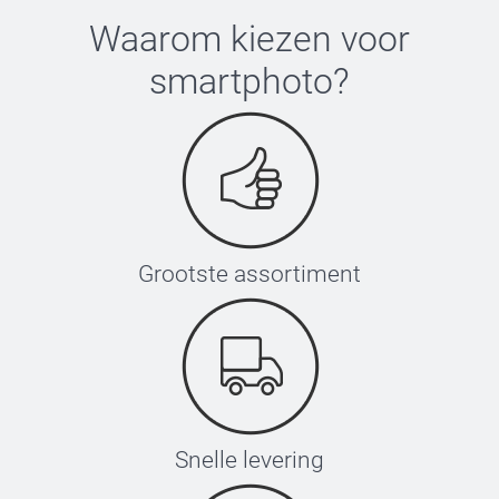
53-55 cm
Waarom kiezen voor
smartphoto
?
Wassen:
XS-S
Droger:
52-54 cm
Strijken:
Bleken:
S-M
54-56 cm
Grootste assortiment
M-L
56-58 cm
L-XL
58-60 cm
Snelle levering