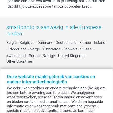
pet hoe dan ook een favoriet in je kledingkast. Je zult zien
dat dit tijdloze accessoire talloze voordelen biedt.
smartphoto is aanwezig in alle Europese
landen:
België
-
Belgique
-
Danmark
-
Deutschland
-
France
-
Ireland
-
Nederland
-
Norge
-
Österreich
-
Schweiz
-
Suisse
-
Switzerland
-
Suomi
-
Sverige
-
United Kingdom
-
Other Countries
Deze website maakt gebruik van cookies en
Alle prijzen zijn in EURO (€) inclusief BTW en exclusief verzendkosten.
andere internettechnologieën
We gebruiken cookies en andere technologieën (bv. AI) om
jou een betere ervaring aan te bieden. We analyseren
websitebezoeken, personaliseren inhoud en advertenties
© smartphoto group. Alle rechten voorbehouden.
Disclaimer
en bieden sociale media functies aan. We delen bepaalde
informatie over websitegebruik met onze analytische -,
sociale media - en advertentiepartners. Je kan meer