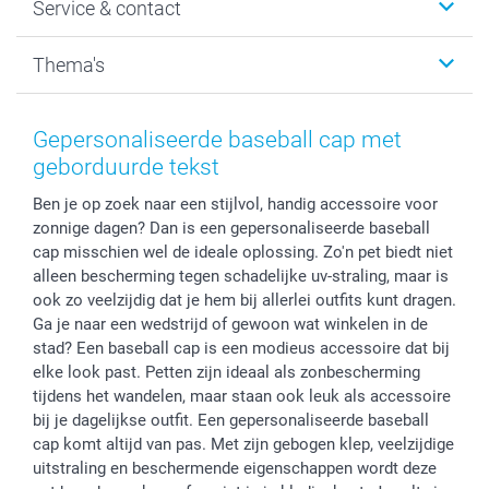
Service & contact
Fotocadeaus
Vacatures
Kalenders & agenda's
Sitemap
Service & Contact
Thema's
Kaarten
Bestelproces
Tevredenheidsgarantie
Voorwaarden
Mijn account
Kerst
Herroepingsrecht
Mijn orderstatus
Baby
Gepersonaliseerde baseball cap met
Privacy
smartbonus
Moederdag
geborduurde tekst
Cookiebeleid
smartfriends
Vaderdag
Ben je op zoek naar een stijlvol, handig accessoire voor
Reviews
service@smartphoto.nl
Huwelijk
zonnige dagen? Dan is een gepersonaliseerde baseball
Prijslijst
Affiliate partnerprogramma
cap misschien wel de ideale oplossing. Zo'n pet biedt niet
Investor Relations
Partnerships
alleen bescherming tegen schadelijke uv-straling, maar is
Influencer partnerprogramma
ook zo veelzijdig dat je hem bij allerlei outfits kunt dragen.
Ga je naar een wedstrijd of gewoon wat winkelen in de
stad? Een baseball cap is een modieus accessoire dat bij
elke look past. Petten zijn ideaal als zonbescherming
tijdens het wandelen, maar staan ook leuk als accessoire
bij je dagelijkse outfit. Een gepersonaliseerde baseball
cap komt altijd van pas. Met zijn gebogen klep, veelzijdige
uitstraling en beschermende eigenschappen wordt deze